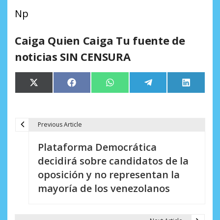
Np
Caiga Quien Caiga Tu fuente de
noticias SIN CENSURA
Compartir
Compartir
Compartir
Compartir
Comparti
X
Facebook
WhatsApp
Telegram
LinkedIn
en
en
en
en
en
(Twitter)
Previous Article
N
Plataforma Democrática
a
decidirá sobre candidatos de la
v
oposición y no representan la
e
mayoría de los venezolanos
g