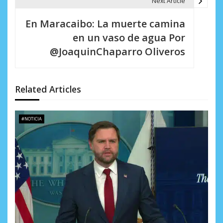
a
Next Article
c
En Maracaibo: La muerte camina
i
en un vaso de agua Por
@JoaquinChaparro Oliveros
ó
n
d
Related Articles
e
#NOTICIA
e
n
t
r
a
d