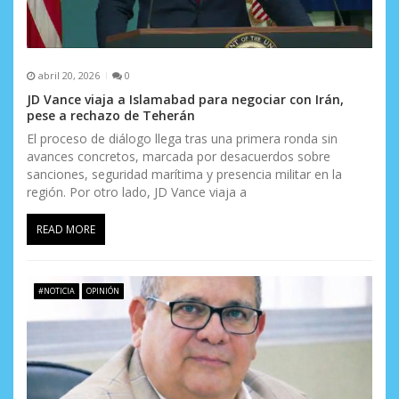
a
s
abril 20, 2026
0
JD Vance viaja a Islamabad para negociar con Irán,
pese a rechazo de Teherán
El proceso de diálogo llega tras una primera ronda sin
avances concretos, marcada por desacuerdos sobre
sanciones, seguridad marítima y presencia militar en la
región. Por otro lado, JD Vance viaja a
READ MORE
#NOTICIA
OPINIÓN