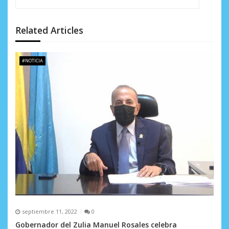
ó
n
Related Articles
d
e
#NOTICIA
e
n
t
r
a
d
a
s
septiembre 11, 2022
0
Gobernador del Zulia Manuel Rosales celebra