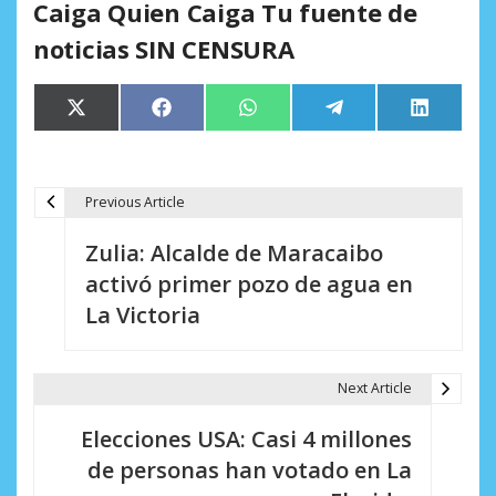
Caiga Quien Caiga Tu fuente de
noticias SIN CENSURA
Compartir
Compartir
Compartir
Compartir
Comparti
X
Facebook
WhatsApp
Telegram
LinkedIn
en
en
en
en
en
(Twitter)
Previous Article
N
Zulia: Alcalde de Maracaibo
a
activó primer pozo de agua en
v
La Victoria
e
g
Next Article
a
Elecciones USA: Casi 4 millones
c
de personas han votado en La