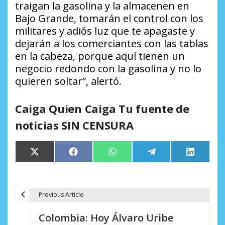
traigan la gasolina y la almacenen en
Bajo Grande, tomarán el control con los
militares y adiós luz que te apagaste y
dejarán a los comerciantes con las tablas
en la cabeza, porque aquí tienen un
negocio redondo con la gasolina y no lo
quieren soltar”, alertó.
Caiga Quien Caiga Tu fuente de
noticias SIN CENSURA
Compartir
Compartir
Compartir
Compartir
Comparti
X
Facebook
WhatsApp
Telegram
LinkedIn
en
en
en
en
en
(Twitter)
Previous Article
N
Colombia: Hoy Álvaro Uribe
a