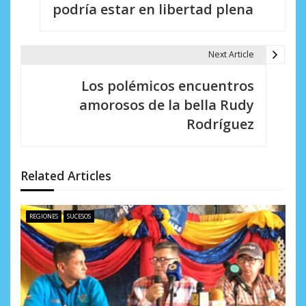
podría estar en libertad plena
v
e
Next Article
g
Los polémicos encuentros
a
amorosos de la bella Rudy
c
Rodríguez
i
ó
Related Articles
n
d
REGIONES
SUCESOS
e
e
n