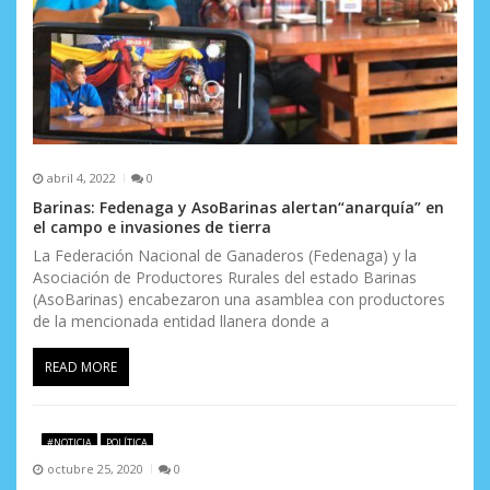
t
r
a
d
a
abril 4, 2022
0
s
Barinas: Fedenaga y AsoBarinas alertan“anarquía” en
el campo e invasiones de tierra
La Federación Nacional de Ganaderos (Fedenaga) y la
Asociación de Productores Rurales del estado Barinas
(AsoBarinas) encabezaron una asamblea con productores
de la mencionada entidad llanera donde a
READ MORE
#NOTICIA
POLÍTICA
octubre 25, 2020
0