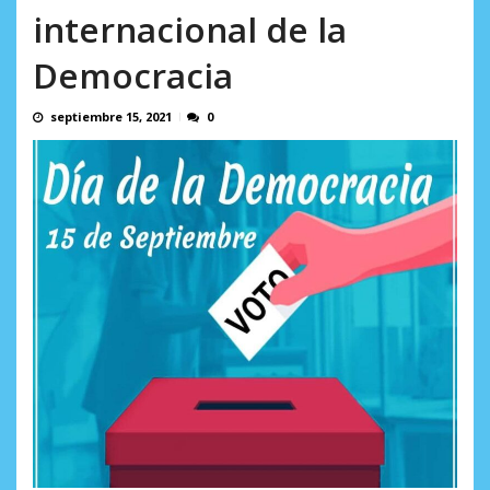
incumplidas...
internacional de la
AGOSTO 6, 2026
Democracia
septiembre 15, 2021
0