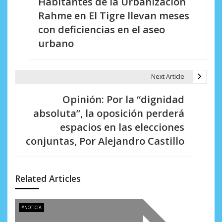
Habitantes de la Urbanización
a
Rahme en El Tigre llevan meses
v
con deficiencias en el aseo
e
urbano
g
a
Next Article
c
Opinión: Por la “dignidad
i
absoluta”, la oposición perderá
espacios en las elecciones
ó
conjuntas, Por Alejandro Castillo
n
d
Related Articles
e
e
#NOTICIA
n