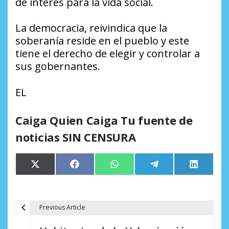
de interés para la vida social.
La democracia, reivindica que la
soberanía reside en el pueblo y este
tiene el derecho de elegir y controlar a
sus gobernantes.
EL
Caiga Quien Caiga Tu fuente de
noticias SIN CENSURA
Compartir
Compartir
Compartir
Compartir
Comparti
X
Facebook
WhatsApp
Telegram
LinkedIn
en
en
en
en
en
(Twitter)
Previous Article
N