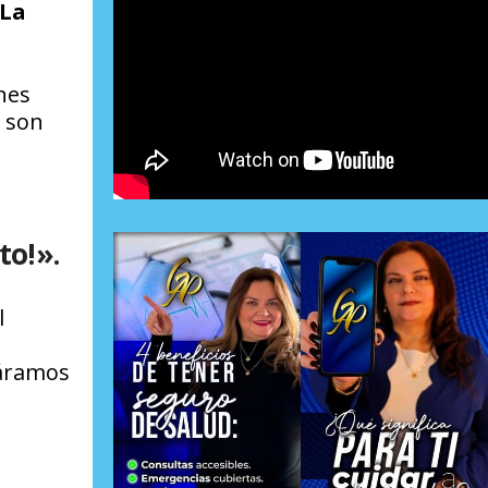
La
nes
n son
to!».
l
páramos