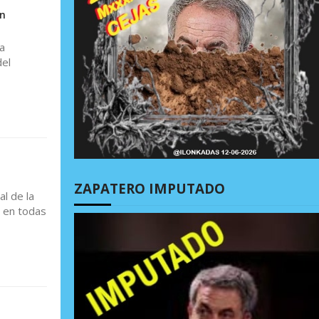
on
a
del
ZAPATERO IMPUTADO
l de la
s en todas