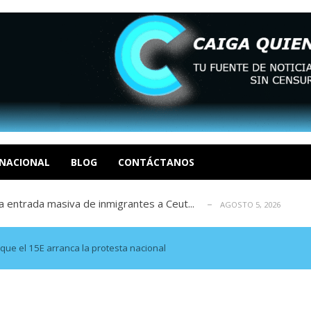
eo I por la libertad inmediata de l...
AGOSTO 5, 2026
ptiembre revisión de su solicitud de l...
AGOSTO 5, 2026
cidos, según ONG
NACIONAL
BLOG
CONTÁCTANOS
AGOSTO 5, 2026
a entrada masiva de inmigrantes a Ceut...
AGOSTO 5, 2026
álogo: La tragedia de Venezuela no admi...
AGOSTO 5, 2026
eo I por la libertad inmediata de l...
AGOSTO 5, 2026
ptiembre revisión de su solicitud de l...
AGOSTO 5, 2026
 que el 15E arranca la protesta nacional
cidos, según ONG
AGOSTO 5, 2026
a entrada masiva de inmigrantes a Ceut...
AGOSTO 5, 2026
álogo: La tragedia de Venezuela no admi...
AGOSTO 5, 2026