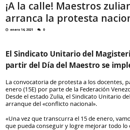
¡A la calle! Maestros zuli
Familiares realizaron nueva vigilia en El Rod
arranca la protesta nacio
enero 14, 2021
0
El Sindicato Unitario del Magister
partir del Día del Maestro se impl
La convocatoria de protesta a los docentes, 
enero (15E) por parte de la Federación Venez
Desde el estado Zulia, el Sindicato Unitario de
arranque del «conflicto nacional».
«Una vez que transcurra el 15 de enero, vamo
que pueda conseguir y logre mejorar todo lo qu