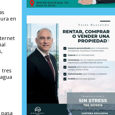
as
mura en
nternet
ñal
s,
 tres
 agua
e pasa