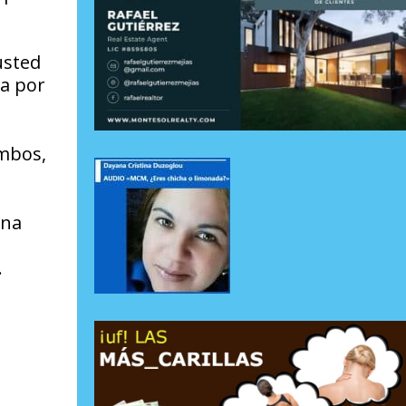
usted
da por
ambos,
una
.