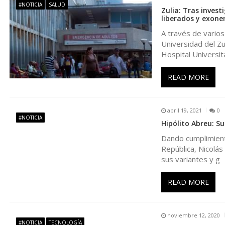
#NOTICIA
SALUD
Zulia: Tras inves
a
liberados y exone
A través de varios
c
Universidad del Zu
Hospital Universit
i
READ MORE
ó
abril 19, 2021
0
n
#NOTICIA
Hipólito Abreu: S
Dando cumplimiento
d
República, Nicolás
sus variantes y g
e
READ MORE
e
n
noviembre 12, 2020
#NOTICIA
TECNOLOGÍA