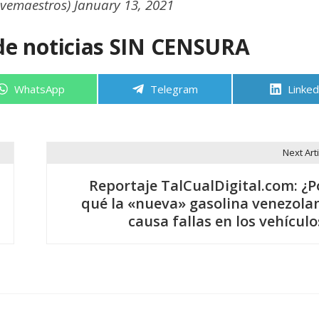
evemaestros)
January 13, 2021
de noticias SIN CENSURA
Compartir
Compartir
Compa
WhatsApp
Telegram
Linked
en
en
en
Next Arti
Reportaje TalCualDigital.com: ¿P
qué la «nueva» gasolina venezola
causa fallas en los vehículo