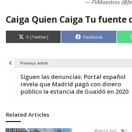
— FVMaestros (@f
Caiga Quien Caiga Tu fuente 
Compartir
Compartir
X (Twitter)
Facebook
en
en
Previous Article
N
Siguen las denuncias: Portal español
a
revela que Madrid pagó con dinero
público la estancia de Guaidó en 2020
v
e
Related Articles
g
abril 8, 2022
0