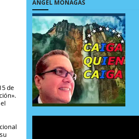
ÁNGEL MONAGAS
15 de
ción».
el
cional
 su