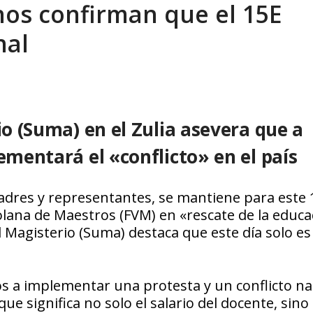
anos confirman que el 15E
eo I por la libertad inmediata de l...
AGOSTO 5, 2026
nal
io (Suma) en el Zulia asevera que a
ementará el «conflicto» en el país
padres y representantes, se mantiene para este 
olana de Maestros (FVM) en «rescate de la educa
l Magisterio (Suma) destaca que este día solo es 
s a implementar una protesta y un conflicto na
e significa no solo el salario del docente, sino