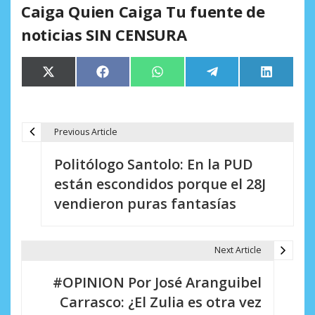
Caiga Quien Caiga Tu fuente de
noticias SIN CENSURA
Compartir
Compartir
Compartir
Compartir
Comparti
X
Facebook
WhatsApp
Telegram
LinkedIn
en
en
en
en
en
(Twitter)
Previous Article
N
Politólogo Santolo: En la PUD
a
están escondidos porque el 28J
v
vendieron puras fantasías
e
g
Next Article
a
#OPINION Por José Aranguibel
c
Carrasco: ¿El Zulia es otra vez