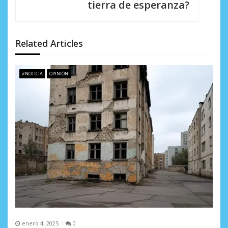
i
tierra de esperanza?
ó
n
Related Articles
d
e
#NOTICIA
OPINIÓN
e
n
t
r
a
d
a
s
enero 4, 2025
0