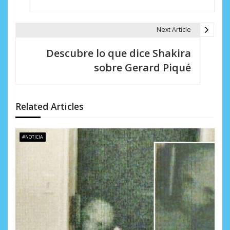
g
a
Next Article
c
Descubre lo que dice Shakira
i
sobre Gerard Piqué
ó
n
Related Articles
d
e
#NOTICIA
e
n
t
r