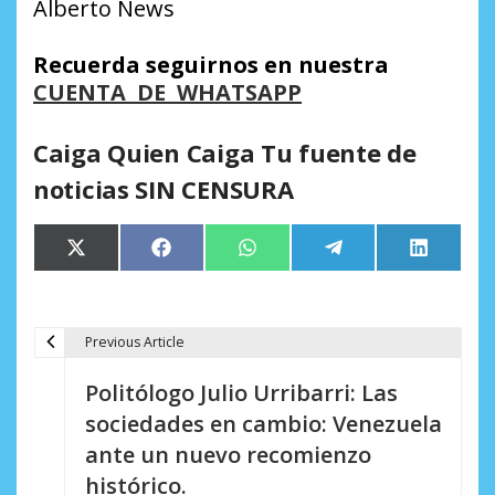
Alberto News
Recuerda seguirnos en nuestra
CUENTA DE WHATSAPP
Caiga Quien Caiga Tu fuente de
noticias SIN CENSURA
Compartir
Compartir
Compartir
Compartir
Comparti
X
Facebook
WhatsApp
Telegram
LinkedIn
en
en
en
en
en
(Twitter)
Previous Article
N
Politólogo Julio Urribarri: Las
a
sociedades en cambio: Venezuela
v
ante un nuevo recomienzo
e
histórico.