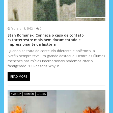
a
d
a
s
febrero 11, 2022
0
Stan Romanek: Conheça o caso de contato
extraterrestre mais bem documentado e
impressionante da história
Quando se trata de conteúdo diferente e polêmico, a
Netflix sempre teve um grande destaque. Dentre as últimas
menções nas mídias internacionais podemos citar o
famigerado '13 Reasons Why' n
READ MORE
#NOTICIA
OPINIÓN
SUCESOS