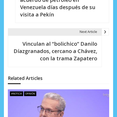
e
Venezuela días después de su
visita a Pekín
g
a
Next Article
c
i
Vinculan al “bolichico” Danilo
Díazgranados, cercano a Chávez,
ó
con la trama Zapatero
n
d
Related Articles
e
e
#NOTICIA
OPINIÓN
n
t