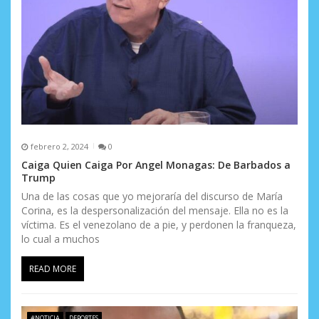
r
a
d
a
s
febrero 2, 2024
0
Caiga Quien Caiga Por Angel Monagas: De Barbados a
Trump
Una de las cosas que yo mejoraría del discurso de María
Corina, es la despersonalización del mensaje. Ella no es la
víctima. Es el venezolano de a pie, y perdonen la franqueza,
lo cual a muchos
READ MORE
#NOTICIA
DEPORTES