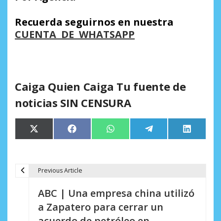
Recuerda seguirnos en nuestra
CUENTA DE WHATSAPP
Caiga Quien Caiga Tu fuente de
noticias SIN CENSURA
Compartir
Compartir
Compartir
Compartir
Comparti
X
Facebook
WhatsApp
Telegram
LinkedIn
en
en
en
en
en
(Twitter)
Previous Article
N
ABC | Una empresa china utilizó
a
a Zapatero para cerrar un
v
acuerdo de petróleo en