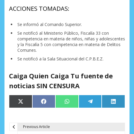
ACCIONES TOMADAS:
Se informó al Comando Superior.
Se notificó al Ministerio Público, Fiscalía 33 con
competencia en materia de niños, niñas y adolescentes
y la Fiscalía 5 con competencia en materia de Delitos
Comunes.
Se notificó a la Sala Situacional del C.P.B.E.Z.
Caiga Quien Caiga Tu fuente de
noticias SIN CENSURA
Compartir
Compartir
Compartir
Compartir
Comparti
X
Facebook
WhatsApp
Telegram
LinkedIn
en
en
en
en
en
(Twitter)
Previous Article
N