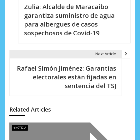
Zulia: Alcalde de Maracaibo
a
garantiza suministro de agua
v
para albergues de casos
e
sospechosos de Covid-19
g
a
Next Article
c
Rafael Simón Jiménez: Garantías
i
electorales están fijadas en
sentencia del TSJ
ó
n
d
Related Articles
e
#NOTICIA
e