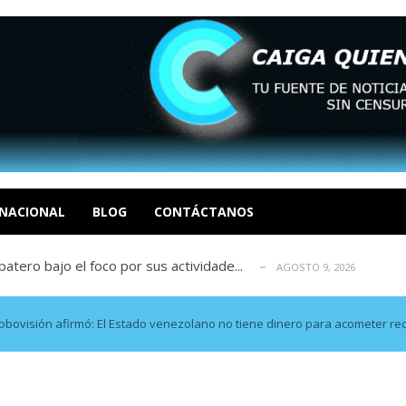
ca en Venezuela tras finalizar su mis...
AGOSTO 9, 2026
dar fondos para afectados por los terr...
AGOSTO 9, 2026
ia deja un policía muerto
NACIONAL
BLOG
CONTÁCTANOS
AGOSTO 9, 2026
atero bajo el foco por sus actividade...
AGOSTO 9, 2026
ció las secuelas que deja la prisión ...
AGOSTO 9, 2026
ca en Venezuela tras finalizar su mis...
AGOSTO 9, 2026
dar fondos para afectados por los terr...
AGOSTO 9, 2026
bovisión afirmó: El Estado venezolano no tiene dinero para acometer re
ia deja un policía muerto
AGOSTO 9, 2026
atero bajo el foco por sus actividade...
AGOSTO 9, 2026
ció las secuelas que deja la prisión ...
AGOSTO 9, 2026