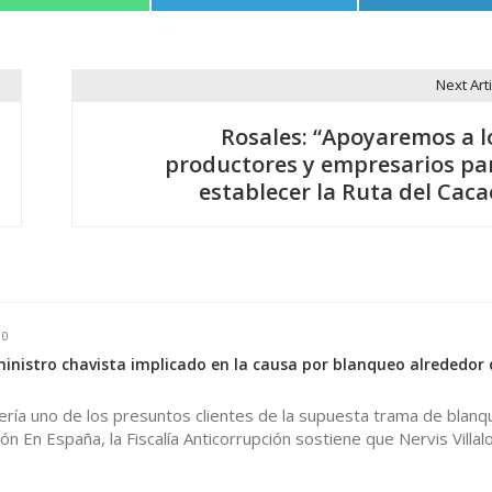
en
en
en
Next Arti
Rosales: “Apoyaremos a l
productores y empresarios pa
establecer la Ruta del Caca
0
inistro chavista implicado en la causa por blanqueo alrededor 
sería uno de los presuntos clientes de la supuesta trama de blanq
ón En España, la Fiscalía Anticorrupción sostiene que Nervis Vill