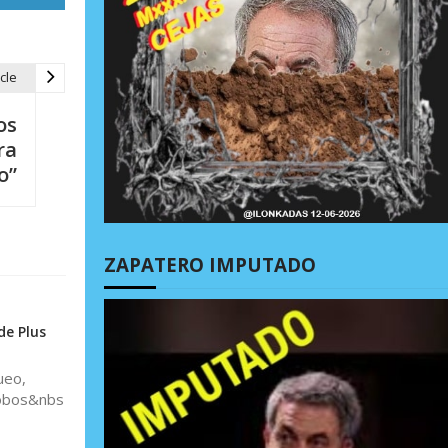
cle
os
ra
o”
ZAPATERO IMPUTADO
de Plus
ueo,
alobos&nbs