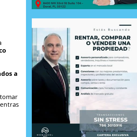
a
co
ados a
l tomar
ientras