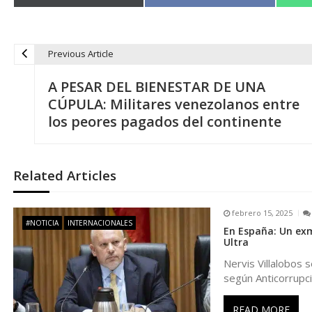
en
en
Previous Article
N
A PESAR DEL BIENESTAR DE UNA
a
CÚPULA: Militares venezolanos entre
los peores pagados del continente
v
e
Related Articles
g
febrero 15, 2025
#NOTICIA
INTERNACIONALES
En España: Un exm
a
Ultra
Nervis Villalobos 
c
según Anticorrupci
READ MORE