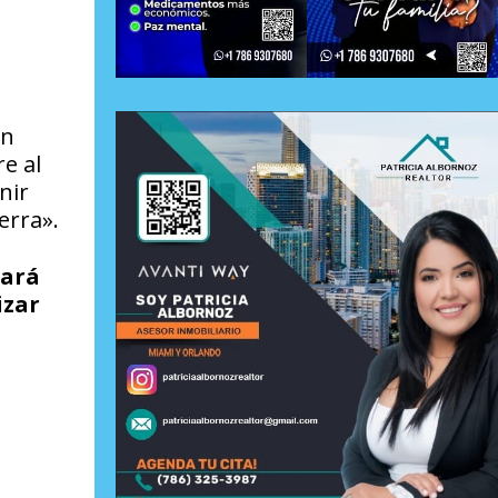
ón
e al
nir
erra».
ará
izar