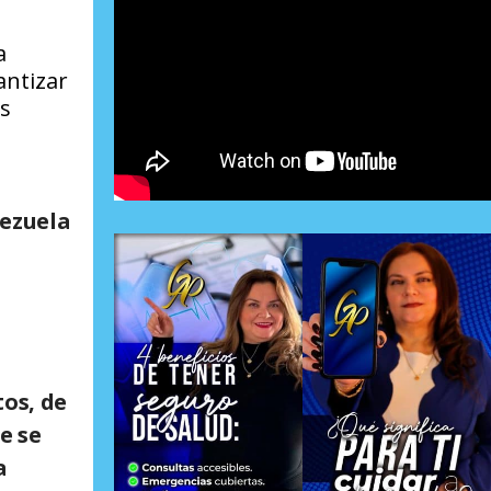
a
antizar
os
nezuela
os, de
e se
a