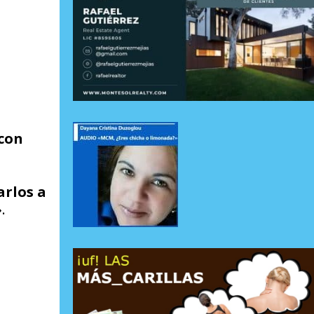
 con
arlos a
.