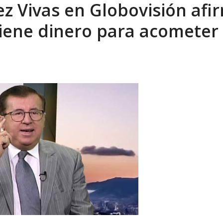
 Vivas en Globovisión afi
ca en Venezuela tras finalizar su mis...
AGOSTO 9, 2026
tiene dinero para acometer