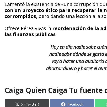
Lamentó la existencia de «una corrupción que
con un proyecto ético para recuperar la m
corrompidos
, pero dando una lección a la s
Ofrece Pérez Vivas la
reordenación de la ad
las finanzas públicas
.
Hoy en día nadie sabe cuánt
nadie sabe dónde se gasta e
voy a hacer
una auditoría a
ahorrar dinero y hacer el aum
Caiga Quien Caiga Tu fuente 
Compartir
Compartir
X (Twitter)
Facebook