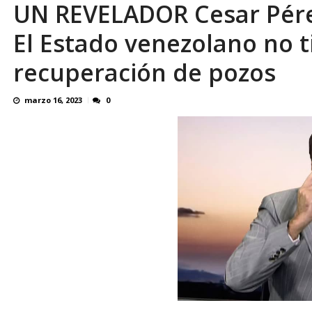
UN REVELADOR Cesar Pérez
Reino Unido dejará millonaria donación médi
El Estado venezolano no 
recuperación de pozos
marzo 16, 2023
0