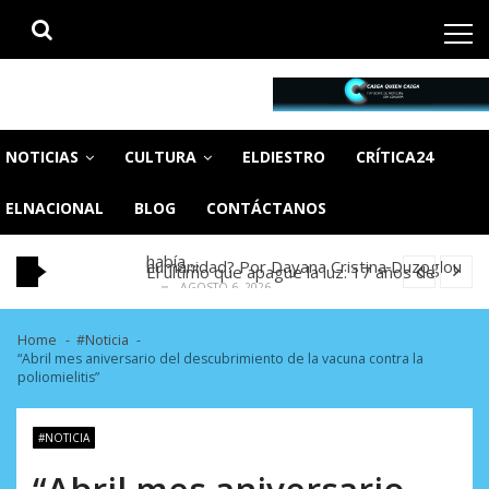
Skip
Skip
to
to
navigation
content
CaigaQuienCaiga.net
Tu fuente de noticias SIN CENSURA
OVP denunció 15 años de violación
sistemática de derechos humanos en el
Binance despliega su tarjeta en Venezuela
NOTICIAS
CULTURA
ELDIESTRO
CRÍTICA24
Minister...
en un mercado impulsado por el auge de...
El estremecedor VIDEO del doble
AGOSTO 6, 2026
ELNACIONAL
BLOG
CONTÁCTANOS
AGOSTO 6, 2026
terremoto en La Guaira que hasta ahora no
¿Quién controlará la memoria de la
había ...
humanidad? Por Dayana Cristina Duzoglou
El último que apague la luz: 17 años de
AGOSTO 6, 2026
L.
excusas, apagones y promesas
OVP denunció 15 años de violación
AGOSTO 6, 2026
incumplidas...
sistemática de derechos humanos en el
Binance despliega su tarjeta en Venezuela
AGOSTO 6, 2026
Home
#Noticia
Minister...
en un mercado impulsado por el auge de...
El estremecedor VIDEO del doble
“Abril mes aniversario del descubrimiento de la vacuna contra la
AGOSTO 6, 2026
AGOSTO 6, 2026
poliomielitis”
terremoto en La Guaira que hasta ahora no
¿Quién controlará la memoria de la
había ...
humanidad? Por Dayana Cristina Duzoglou
El último que apague la luz: 17 años de
AGOSTO 6, 2026
L.
#NOTICIA
excusas, apagones y promesas
OVP denunció 15 años de violación
AGOSTO 6, 2026
incumplidas...
“Abril mes aniversario
sistemática de derechos humanos en el