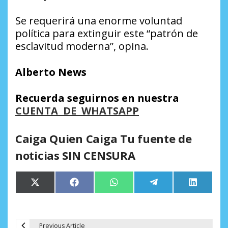
Se requerirá una enorme voluntad
política para extinguir este “patrón de
esclavitud moderna”, opina.
Alberto News
Recuerda seguirnos en nuestra
CUENTA DE WHATSAPP
Caiga Quien Caiga Tu fuente de
noticias SIN CENSURA
Compartir
Compartir
Compartir
Compartir
Comparti
X
Facebook
WhatsApp
Telegram
LinkedIn
en
en
en
en
en
(Twitter)
Previous Article