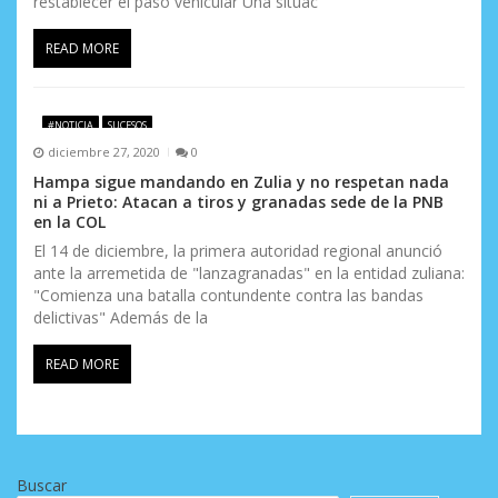
restablecer el paso vehicular Una situac
READ MORE
#NOTICIA
SUCESOS
diciembre 27, 2020
0
Hampa sigue mandando en Zulia y no respetan nada
ni a Prieto: Atacan a tiros y granadas sede de la PNB
en la COL
El 14 de diciembre, la primera autoridad regional anunció
ante la arremetida de "lanzagranadas" en la entidad zuliana:
"Comienza una batalla contundente contra las bandas
delictivas" Además de la
READ MORE
Buscar