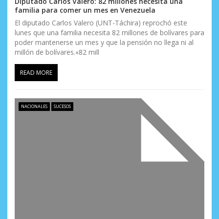
Diputado Carlos Valero: 82 millones necesita una
familia para comer un mes en Venezuela
n
El diputado Carlos Valero (UNT-Táchira) reprochó este
t
lunes que una familia necesita 82 millones de bolívares para
poder mantenerse un mes y que la pensión no llega ni al
r
millón de bolívares.«82 mill
a
READ MORE
d
a
NACIONALES
SUCESOS
s