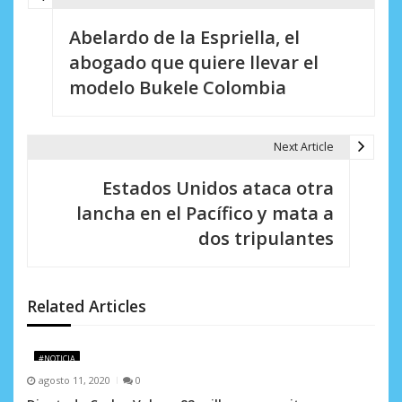
N
Abelardo de la Espriella, el
a
abogado que quiere llevar el
v
modelo Bukele Colombia
e
g
Next Article
a
Estados Unidos ataca otra
c
lancha en el Pacífico y mata a
i
dos tripulantes
ó
n
Related Articles
d
e
#NOTICIA
agosto 11, 2020
0
e