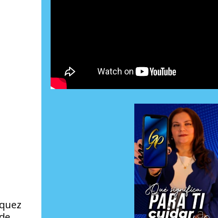
rquez
 de