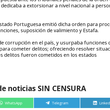
edicaba a extorsionar a nivel nacional a pers
estado Portuguesa emitió dicha orden para proc
nciones, suposición de valimiento y Estafa.
e corrupción en el país, y usurpaba funciones 
o para cometer delitos; ofreciendo resolver situa
os delitos fueron cometidos en los estados
de noticias SIN CENSURA
Compartir
Compartir
Compa
WhatsApp
Telegram
Linked
en
en
en