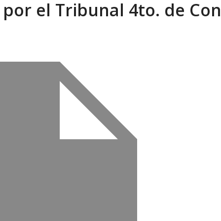
or el Tribunal 4to. de Con
eo I por la libertad inmediata de l...
AGOSTO 5, 2026