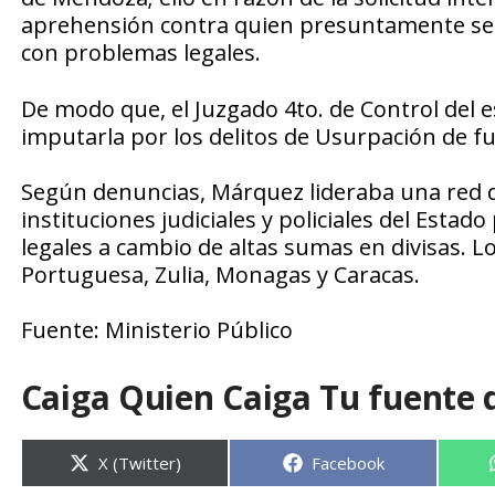
aprehensión contra quien presuntamente se d
con problemas legales.
De modo que, el Juzgado 4to. de Control del 
imputarla por los delitos de Usurpación de fu
Según denuncias, Márquez lideraba una red d
instituciones judiciales y policiales del Estad
legales a cambio de altas sumas en divisas. L
Portuguesa, Zulia, Monagas y Caracas.
Fuente: Ministerio Público
Caiga Quien Caiga Tu fuente 
Compartir
Compartir
X (Twitter)
Facebook
en
en