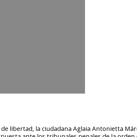
 de libertad, la ciudadana Aglaia Antonietta Má
erpuesta ante los tribunales penales de la orden