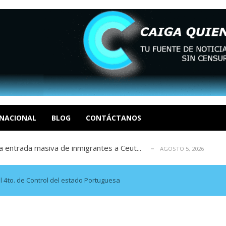
eo I por la libertad inmediata de l...
AGOSTO 5, 2026
ptiembre revisión de su solicitud de l...
AGOSTO 5, 2026
cidos, según ONG
NACIONAL
BLOG
CONTÁCTANOS
AGOSTO 5, 2026
a entrada masiva de inmigrantes a Ceut...
AGOSTO 5, 2026
álogo: La tragedia de Venezuela no admi...
AGOSTO 5, 2026
eo I por la libertad inmediata de l...
AGOSTO 5, 2026
ptiembre revisión de su solicitud de l...
AGOSTO 5, 2026
l 4to. de Control del estado Portuguesa
cidos, según ONG
AGOSTO 5, 2026
a entrada masiva de inmigrantes a Ceut...
AGOSTO 5, 2026
álogo: La tragedia de Venezuela no admi...
AGOSTO 5, 2026