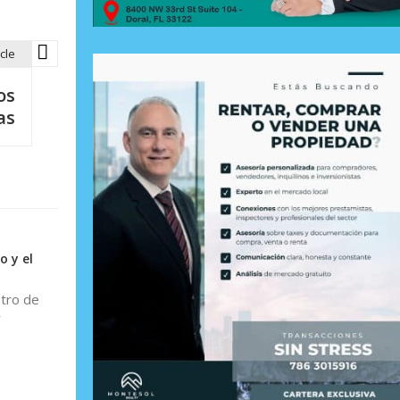
cle
os
as
o y el
stro de
y