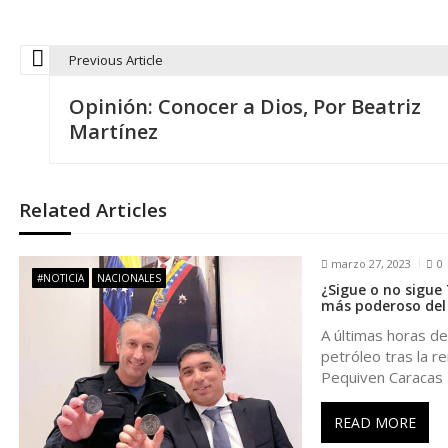
Previous Article
N
Opinión: Conocer a Dios, Por Beatriz
a
Martínez
v
Related Articles
e
marzo 27, 2023
0
g
#NOTICIA
NACIONALES
¿Sigue o no sigue 
más poderoso del
a
A últimas horas de
petróleo tras la r
c
Pequiven Caracas
i
READ MORE