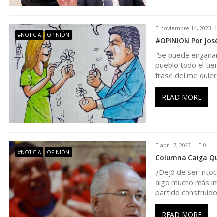
ó
noviembre 14, 2023
n
#NOTICIA
OPINIÓN
#OPINION Por José
“Se puede engañar
d
pueblo todo el ti
frase del me quier
e
READ MORE
e
n
abril 7, 2023
0
#NOTICIA
OPINIÓN
t
Columna Caiga Qui
¿Dejó de ser into
r
algo mucho más im
partido construido
a
READ MORE