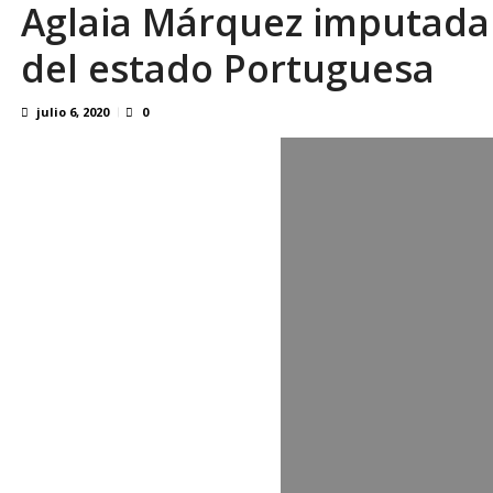
Aglaia Márquez imputada p
Familiares realizaron nueva vigilia en El Rod
del estado Portuguesa
julio 6, 2020
0