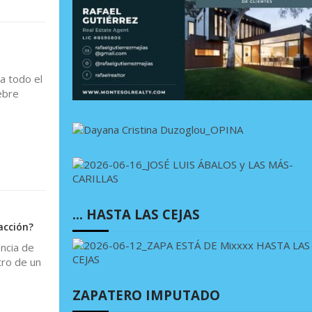
a todo el
ebre
… HASTA LAS CEJAS
acción?
ncia de
tro de un
ZAPATERO IMPUTADO