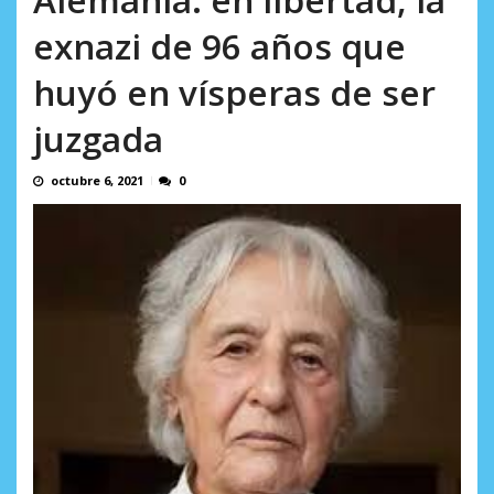
en...
AGOSTO 7, 2026
exnazi de 96 años que
huyó en vísperas de ser
juzgada
octubre 6, 2021
0