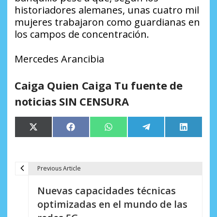
historiadores alemanes, unas cuatro mil
mujeres trabajaron como guardianas en
los campos de concentración.
Mercedes Arancibia
Caiga Quien Caiga Tu fuente de
noticias SIN CENSURA
Compartir
Compartir
Compartir
Compartir
Comparti
X
Facebook
WhatsApp
Telegram
LinkedIn
en
en
en
en
en
(Twitter)
Previous Article
N
Nuevas capacidades técnicas
a
optimizadas en el mundo de las
v