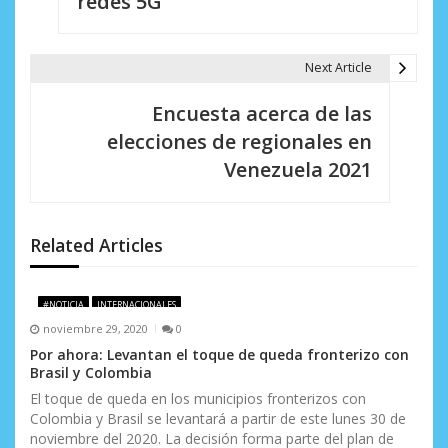
redes 5G
e
g
Next Article
a
Encuesta acerca de las
c
elecciones de regionales en
i
Venezuela 2021
ó
n
Related Articles
d
e
#NOTICIA
INTERNACIONALES
noviembre 29, 2020
0
e
Por ahora: Levantan el toque de queda fronterizo con
Brasil y Colombia
n
El toque de queda en los municipios fronterizos con
t
Colombia y Brasil se levantará a partir de este lunes 30 de
noviembre del 2020. La decisión forma parte del plan de