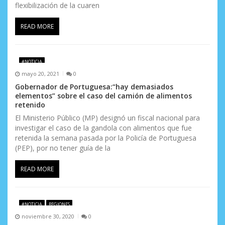
r
flexibilización de la cuaren
a
READ MORE
d
a
#NOTICIA
s
mayo 20, 2021
0
Gobernador de Portuguesa:“hay demasiados
elementos” sobre el caso del camión de alimentos
retenido
El Ministerio Público (MP) designó un fiscal nacional para
investigar el caso de la gandola con alimentos que fue
retenida la semana pasada por la Policía de Portuguesa
(PEP), por no tener guía de la
READ MORE
#NOTICIA
REGIONES
noviembre 30, 2020
0