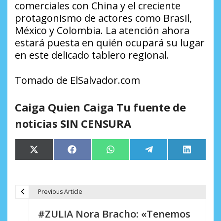
comerciales con China y el creciente
protagonismo de actores como Brasil,
México y Colombia. La atención ahora
estará puesta en quién ocupará su lugar
en este delicado tablero regional.
Tomado de ElSalvador.com
Caiga Quien Caiga Tu fuente de
noticias SIN CENSURA
Compartir
Compartir
Compartir
Compartir
Comparti
X
Facebook
WhatsApp
Telegram
LinkedIn
en
en
en
en
en
(Twitter)
Previous Article
N
#ZULIA Nora Bracho: «Tenemos
a