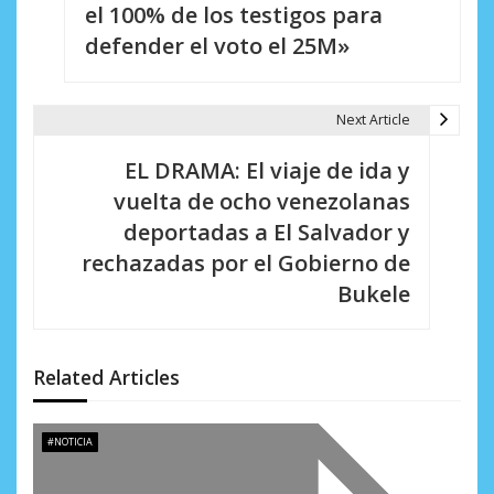
el 100% de los testigos para
v
defender el voto el 25M»
e
g
Next Article
a
EL DRAMA: El viaje de ida y
c
vuelta de ocho venezolanas
i
deportadas a El Salvador y
rechazadas por el Gobierno de
ó
Bukele
n
d
Related Articles
e
e
#NOTICIA
n