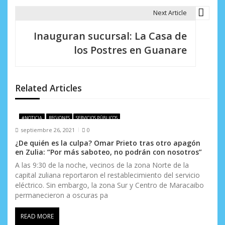
g
Next Article
a
Inauguran sucursal: La Casa de
c
los Postres en Guanare
i
ó
Related Articles
n
d
#NOTICIA
REGIONES
SERVICIOS PÚBLICOS
septiembre 26, 2021
0
e
¿De quién es la culpa? Omar Prieto tras otro apagón
e
en Zulia: “Por más saboteo, no podrán con nosotros”
A las 9:30 de la noche, vecinos de la zona Norte de la
n
capital zuliana reportaron el restablecimiento del servicio
eléctrico. Sin embargo, la zona Sur y Centro de Maracaibo
t
permanecieron a oscuras pa
r
READ MORE