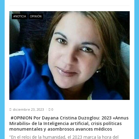
a
d
#NOTICIA
OPINIÓN
a
s
diciembre 23, 2023
0
#OPINION Por Dayana Cristina Duzoglou: 2023 «Annus
Mirabilis» de la Inteligencia artificial, crisis políticas
monumentales y asombrosos avances médicos
“En el reloj de la humanidad, el 2023 marca la hora del