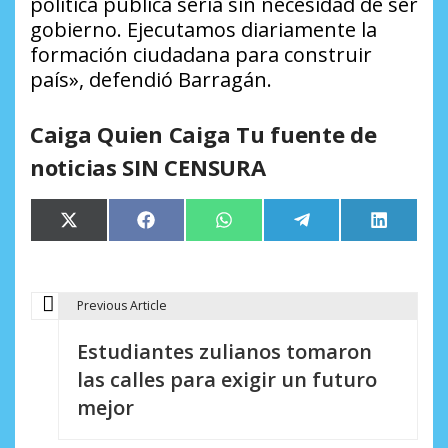
política pública sería sin necesidad de ser
gobierno. Ejecutamos diariamente la
formación ciudadana para construir
país», defendió Barragán.
Caiga Quien Caiga Tu fuente de
noticias SIN CENSURA
Compartir
Compartir
Compartir
Compartir
Comparti
X
Facebook
WhatsApp
Telegram
LinkedIn
en
en
en
en
en
(Twitter)
Previous Article
N
Estudiantes zulianos tomaron
a
las calles para exigir un futuro
v
mejor
e