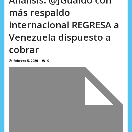
incumplidas...
AGOSTO 6, 2026
más respaldo
internacional REGRESA a
Venezuela dispuesto a
cobrar
febrero 5, 2020
0