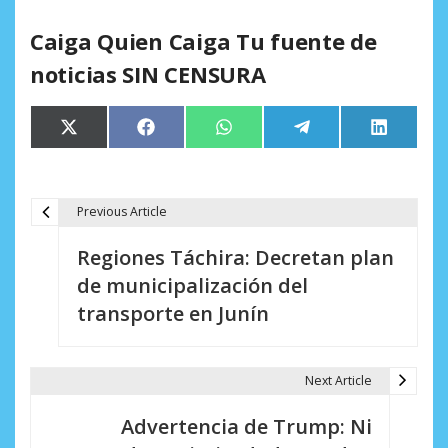
Caiga Quien Caiga Tu fuente de
noticias SIN CENSURA
Compartir
Compartir
Compartir
Compartir
Comparti
X
Facebook
WhatsApp
Telegram
LinkedIn
en
en
en
en
en
(Twitter)
Previous Article
N
Regiones Táchira: Decretan plan
a
de municipalización del
v
transporte en Junín
e
g
Next Article
a
Advertencia de Trump: Ni
c