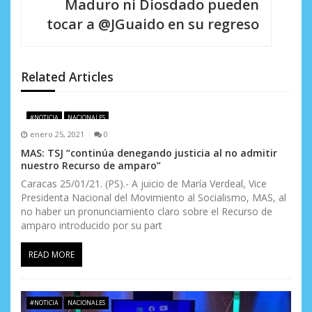
Maduro ni Diosdado pueden
i
tocar a @JGuaido en su regreso
ó
n
Related Articles
d
e
#NOTICIA
NACIONALES
enero 25, 2021
0
e
MAS: TSJ “continúa denegando justicia al no admitir
nuestro Recurso de amparo”
n
Caracas 25/01/21. (PS).- A juicio de María Verdeal, Vice
t
Presidenta Nacional del Movimiento al Socialismo, MAS, al
no haber un pronunciamiento claro sobre el Recurso de
r
amparo introducido por su part
a
READ MORE
d
a
#NOTICIA
NACIONALES