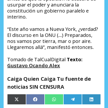
usurpar el poder y anunciara la
constitución un gobierno paralelo e
interino.
“Este año vamos a Nueva York, ¿verdad?
El discurso en la ONU (…) Preparados,
nos vamos por tierra, mar o por aire.
Llegaremos allá”, manifestó entonces.
Tomado de TalCualDigital
Texto:
Gustavo Ocando Alex
Caiga Quien Caiga Tu fuente de
noticias SIN CENSURA
Compartir
Compartir
Compartir
Compartir
Comparti
X
Facebook
WhatsApp
Telegram
LinkedIn
en
en
en
en
en
(Twitter)