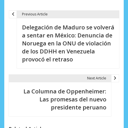
Previous Article
N
Delegación de Maduro se volverá
a
a sentar en México: Denuncia de
v
Noruega en la ONU de violación
e
de los DDHH en Venezuela
provocó el retraso
g
a
Next Article
c
i
La Columna de Oppenheimer:
Las promesas del nuevo
ó
presidente peruano
n
d