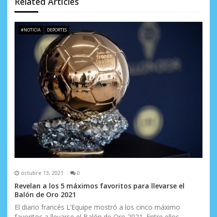
Related Articles
e
e
#NOTICIA
DEPORTES
n
t
r
a
d
a
s
octubre 13, 2021
0
Revelan a los 5 máximos favoritos para llevarse el
Balón de Oro 2021
El diario francés L’Equipe mostró a los cinco máximo
favoritos a llevarse el Balón de Oro 2021. Entre ellos