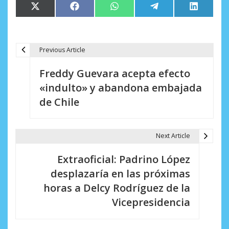
Compartir
Compartir
Compartir
Compartir
Comparti
X
Facebook
WhatsApp
Telegram
LinkedIn
en
en
en
en
en
(Twitter)
Previous Article
N
Freddy Guevara acepta efecto
a
«indulto» y abandona embajada
v
de Chile
e
g
Next Article
a
Extraoficial: Padrino López
c
desplazaría en las próximas
i
horas a Delcy Rodríguez de la
Vicepresidencia
ó
n