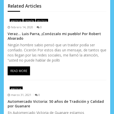
d
Related Articles
e
#NOTICIA
OPINIÓN
POLÍTICA
e
febrero 14, 2020
0
n
Veraz… Luis Parra, ¡Conózcalo mi pueblo! Por Robert
Alvarado
t
Ningún hombre sabio pensó que un traidor podía ser
confiado. Cicerón Por estos días un mensaje, de tantos que
r
nos llegan por las redes sociales, me llamó la atención,
a
“usted no puede hablar de políti
d
READ MORE
a
s
#NOTICIA
marzo 31, 2021
0
Automercado Victoria: 50 años de Tradición y Calidad
por Guanare
En Automercado Victoria de Guanare estamos