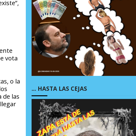
xiste”,
mente
e vota
s, o la
los
… HASTA LAS CEJAS
 de las
llegar