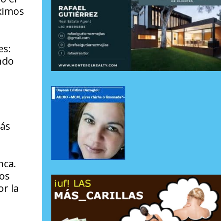
óximos
es:
ndo
más
nca.
los
or la