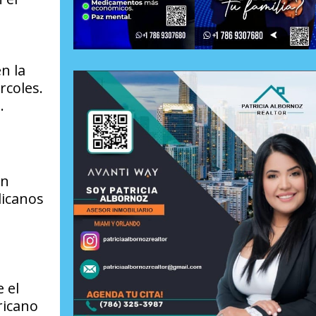
n la
rcoles.
.
on
licanos
 el
ricano