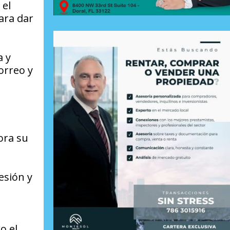
 el
ara dar
a y
orreo y
ora su
esión y
o el