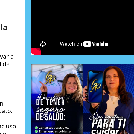
 la
varía
d de
an
dato.
ncluso
 el