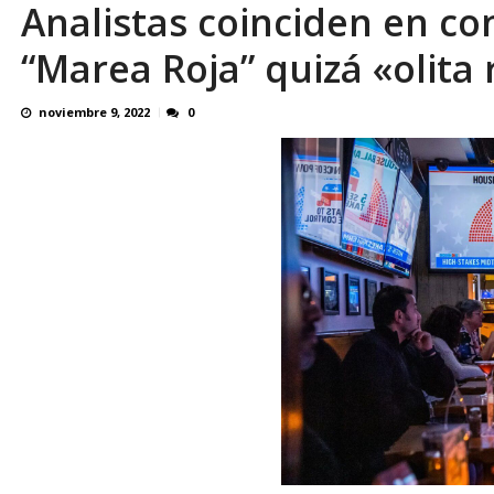
Analistas coinciden en co
El último que apague la luz: 17 años de e
“Marea Roja” quizá «olita
noviembre 9, 2022
0