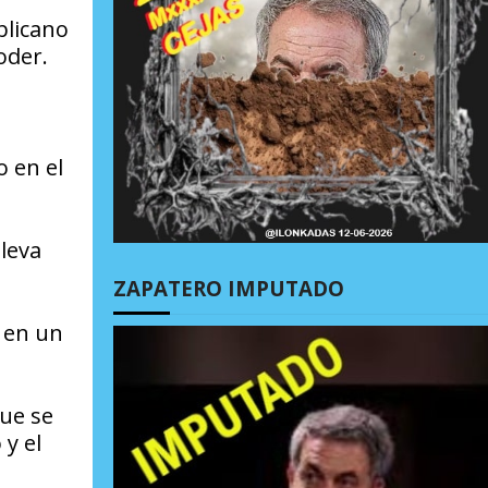
blicano
oder.
 en el
leva
ZAPATERO IMPUTADO
ó en un
que se
 y el