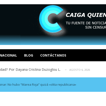
xcusas, apagones y promesas incumplidas...
AGOSTO 6, 2026
tica de derechos humanos en el Minister...
AGOSTO 6, 2026
 en un mercado impulsado por el auge de...
AGOSTO 6, 2026
NACIONAL
BLOG
CONTÁCTANOS
sbastador costo del colapso eléctrico en...
AGOSTO 7, 2026
idad? Por Dayana Cristina Duzoglou L.
AGOSTO 6, 2026
xcusas, apagones y promesas incumplidas...
AGOSTO 6, 2026
tica de derechos humanos en el Minister...
AGOSTO 6, 2026
minar: No hubo “Marea Roja” quizá «olita republicana»
 en un mercado impulsado por el auge de...
AGOSTO 6, 2026
sbastador costo del colapso eléctrico en...
AGOSTO 7, 2026
idad? Por Dayana Cristina Duzoglou L.
AGOSTO 6, 2026