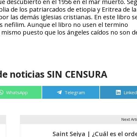
ue descubierto en el 1956 en el mar muerto. Se
lia de los patriarcados de etiopia y Eritrea de la 
r las demás iglesias cristianas. En este libro s
s nefilim. Aunque el libro no usen el termino
el mismo puesto que los ángeles caídos no son d
de noticias SIN CENSURA
Compartir
Compartir
Compa
WhatsApp
Telegram
Linked
en
en
en
Next Arti
Saint Seiya | ¿Cuál es el ord