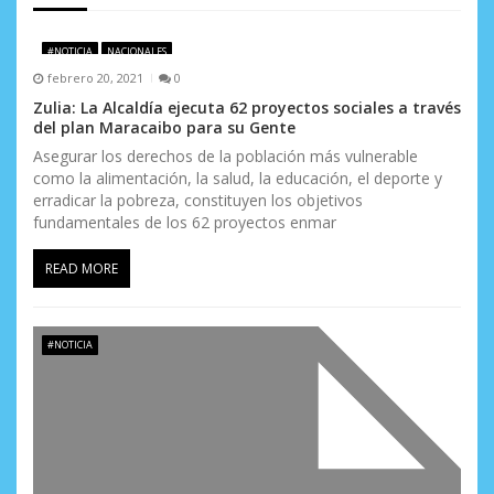
n
d
#NOTICIA
NACIONALES
febrero 20, 2021
0
e
Zulia: La Alcaldía ejecuta 62 proyectos sociales a través
e
del plan Maracaibo para su Gente
Asegurar los derechos de la población más vulnerable
n
como la alimentación, la salud, la educación, el deporte y
erradicar la pobreza, constituyen los objetivos
t
fundamentales de los 62 proyectos enmar
r
READ MORE
a
d
#NOTICIA
a
s