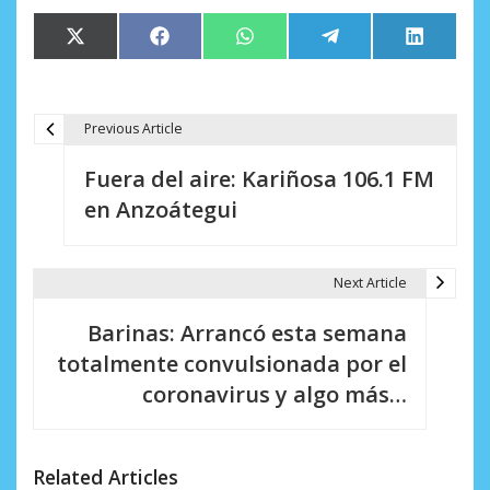
Compartir
Compartir
Compartir
Compartir
Comparti
X
Facebook
WhatsApp
Telegram
LinkedIn
en
en
en
en
en
(Twitter)
Previous Article
N
Fuera del aire: Kariñosa 106.1 FM
a
en Anzoátegui
v
e
Next Article
g
Barinas: Arrancó esta semana
a
totalmente convulsionada por el
c
coronavirus y algo más…
i
ó
Related Articles