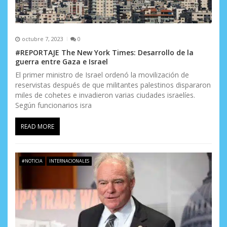
a
s
octubre 7, 2023
0
#REPORTAJE The New York Times: Desarrollo de la
guerra entre Gaza e Israel
El primer ministro de Israel ordenó la movilización de
reservistas después de que militantes palestinos dispararon
miles de cohetes e invadieron varias ciudades israelíes.
Según funcionarios isra
READ MORE
#NOTICIA
INTERNACIONALES