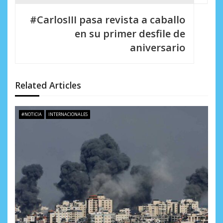
c
#CarlosIII pasa revista a caballo
i
en su primer desfile de
aniversario
ó
n
d
Related Articles
e
#NOTICIA
INTERNACIONALES
e
n
t
r
a
d