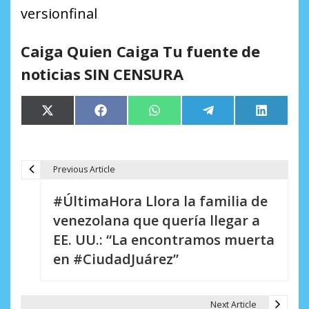
versionfinal
Caiga Quien Caiga Tu fuente de
noticias SIN CENSURA
Compartir
Compartir
Compartir
Compartir
Comparti
X
Facebook
WhatsApp
Telegram
LinkedIn
en
en
en
en
en
(Twitter)
Previous Article
N
#ÚltimaHora Llora la familia de
a
venezolana que quería llegar a
v
EE. UU.: “La encontramos muerta
e
en #CiudadJuárez”
g
a
Next Article