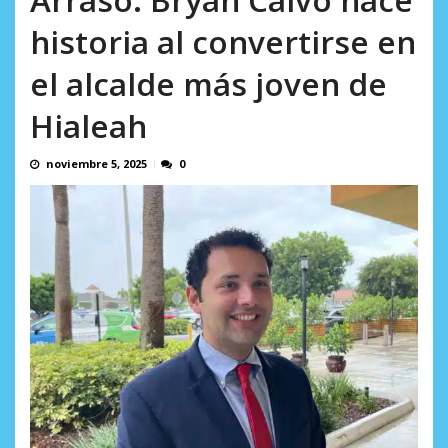
Minister...
AGOSTO 6, 2026
historia al convertirse en
el alcalde más joven de
Hialeah
noviembre 5, 2025
0