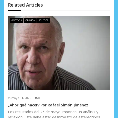
e
Related Articles
n
t
#NOTICIA
OPINIÓN
POLÍTICA
r
a
d
a
s
mayo 31, 2025
0
¿Ahor qué hacer? Por Rafael Simón Jiménez
Los resultados del 25 de mayo imponen un análisis y
reflexión. Este debe estar desprovisto de estereotipos,