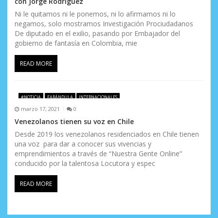
con Jorge Rodríguez
Ni le quitamos ni le ponemos, ni lo afirmamos ni lo
negamos, solo mostramos Investigación Prociudadanos
De diputado en el exilio, pasando por Embajador del
gobierno de fantasía en Colombia, mie
READ MORE
#NOTICIA
FARÁNDULA
INTERNACIONALES
marzo 17, 2021
0
Venezolanos tienen su voz en Chile
Desde 2019 los venezolanos residenciados en Chile tienen
una voz para dar a conocer sus vivencias y
emprendimientos a través de “Nuestra Gente Online”
conducido por la talentosa Locutora y espec
READ MORE