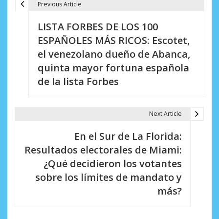
Previous Article
N
LISTA FORBES DE LOS 100
a
ESPAÑOLES MÁS RICOS: Escotet,
v
el venezolano dueño de Abanca,
e
quinta mayor fortuna española
de la lista Forbes
g
a
Next Article
c
i
En el Sur de La Florida:
Resultados electorales de Miami:
ó
¿Qué decidieron los votantes
n
sobre los límites de mandato y
d
más?
e