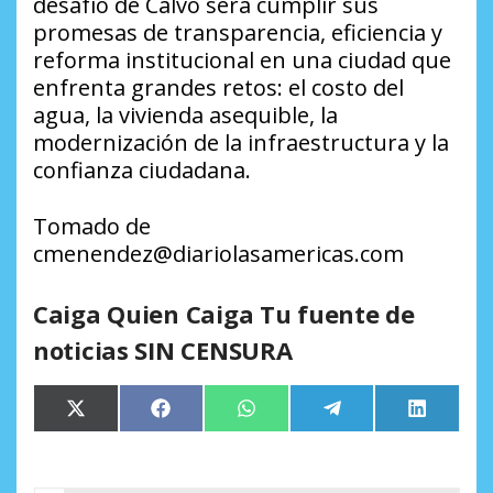
desafío de Calvo será cumplir sus
promesas de transparencia, eficiencia y
reforma institucional en una ciudad que
enfrenta grandes retos: el costo del
agua, la vivienda asequible, la
modernización de la infraestructura y la
confianza ciudadana.
Tomado de
cmenendez@diariolasamericas.com
Caiga Quien Caiga Tu fuente de
noticias SIN CENSURA
Compartir
Compartir
Compartir
Compartir
Comparti
X
Facebook
WhatsApp
Telegram
LinkedIn
en
en
en
en
en
(Twitter)