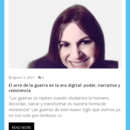
e
e
n
t
r
a
d
a
agosto 5, 2025
0
s
El arte de la guerra en la era digital: poder, narrativa y
resistencia
“Las guerras se repiten cuando olvidamos lo humano.
Recordar, narrar y transformar es nuestra forma de
resistencia” Las guerras de este nuevo Siglo que vivimos ya
no son solo por territorio co
READ MORE