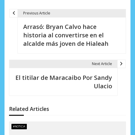
Previous Article
N
Arrasó: Bryan Calvo hace
a
historia al convertirse en el
v
alcalde más joven de Hialeah
e
g
Next Article
a
El titilar de Maracaibo Por Sandy
c
Ulacio
i
ó
Related Articles
n
d
#NOTICIA