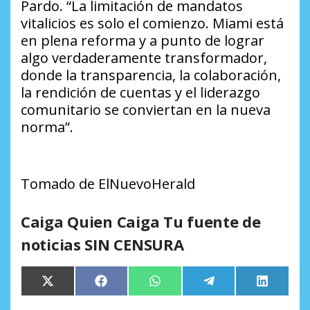
Pardo. “La limitación de mandatos
vitalicios es solo el comienzo. Miami está
en plena reforma y a punto de lograr
algo verdaderamente transformador,
donde la transparencia, la colaboración,
la rendición de cuentas y el liderazgo
comunitario se conviertan en la nueva
norma”.
Tomado de ElNuevoHerald
Caiga Quien Caiga Tu fuente de
noticias SIN CENSURA
Compartir
Compartir
Compartir
Compartir
Comparti
X
Facebook
WhatsApp
Telegram
LinkedIn
en
en
en
en
en
(Twitter)