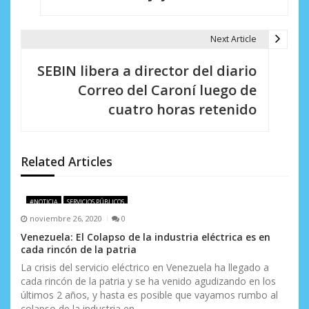
e
g
Next Article
a
SEBIN libera a director del diario
c
Correo del Caroní luego de
i
cuatro horas retenido
ó
n
Related Articles
d
e
#NOTICIA
SERVICIOS PÚBLICOS
noviembre 26, 2020
0
e
Venezuela: El Colapso de la industria eléctrica es en
cada rincón de la patria
n
La crisis del servicio eléctrico en Venezuela ha llegado a
t
cada rincón de la patria y se ha venido agudizando en los
últimos 2 años, y hasta es posible que vayamos rumbo al
r
colapso de la industria en