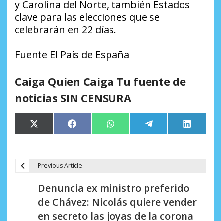
y Carolina del Norte, también Estados
clave para las elecciones que se
celebrarán en 22 días.
Fuente El País de España
Caiga Quien Caiga Tu fuente de
noticias SIN CENSURA
Compartir
Compartir
Compartir
Compartir
Comparti
X
Facebook
WhatsApp
Telegram
LinkedIn
en
en
en
en
en
(Twitter)
Previous Article
N
Denuncia ex ministro preferido
a
de Chávez: Nicolás quiere vender
v
en secreto las joyas de la corona