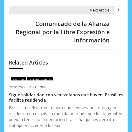
a
Next Article
c
Comunicado de la Alianza
i
Regional por la Libre Expresión e
Información
ó
n
d
Related Articles
e
#NOTICIA
INTERNACIONALES
e
marzo 25, 2021
0
n
Sigue solidaridad con venezolanos que huyen: Brasil les
facilita residencia
t
Brasil simplifica trámite para que venezolanos obtengan
residencia en el país La medida pretende que los migrantes
r
puedan tener documentación brasileña que les permita
a
trabajar y acceder a los ser