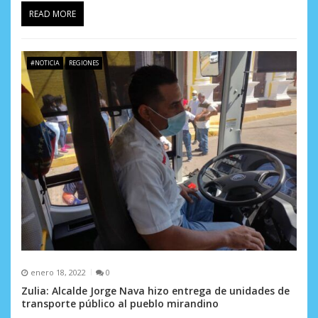
d
READ MORE
a
s
#NOTICIA
REGIONES
enero 18, 2022
0
Zulia: Alcalde Jorge Nava hizo entrega de unidades de
transporte público al pueblo mirandino