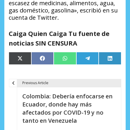
escasez de medicinas, alimentos, agua,
gas doméstico, gasolina», escribió en su
cuenta de Twitter.
Caiga Quien Caiga Tu fuente de
noticias SIN CENSURA
Compartir
Compartir
Compartir
Compartir
Comparti
X
Facebook
WhatsApp
Telegram
LinkedIn
en
en
en
en
en
(Twitter)
Previous Article
N
Colombia: Debería enfocarse en
a
Ecuador, donde hay más
v
afectados por COVID-19 y no
e
tanto en Venezuela
g