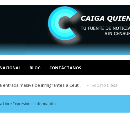
eo I por la libertad inmediata de l...
AGOSTO 5, 2026
ptiembre revisión de su solicitud de l...
AGOSTO 5, 2026
cidos, según ONG
NACIONAL
BLOG
CONTÁCTANOS
AGOSTO 5, 2026
a entrada masiva de inmigrantes a Ceut...
AGOSTO 5, 2026
álogo: La tragedia de Venezuela no admi...
AGOSTO 5, 2026
eo I por la libertad inmediata de l...
AGOSTO 5, 2026
ptiembre revisión de su solicitud de l...
AGOSTO 5, 2026
a Libre Expresión e Información
cidos, según ONG
AGOSTO 5, 2026
a entrada masiva de inmigrantes a Ceut...
AGOSTO 5, 2026
álogo: La tragedia de Venezuela no admi...
AGOSTO 5, 2026