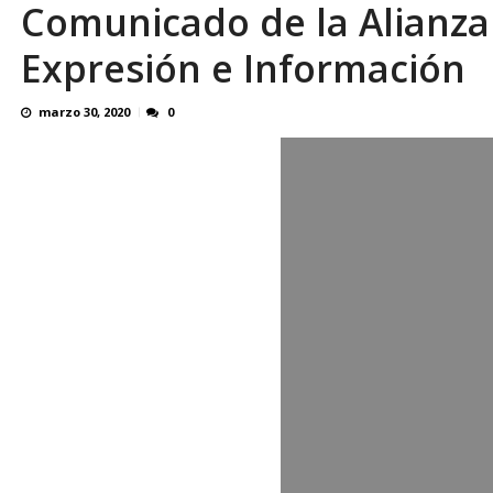
Comunicado de la Alianza 
Familiares realizaron nueva vigilia en El Rod
Expresión e Información
marzo 30, 2020
0