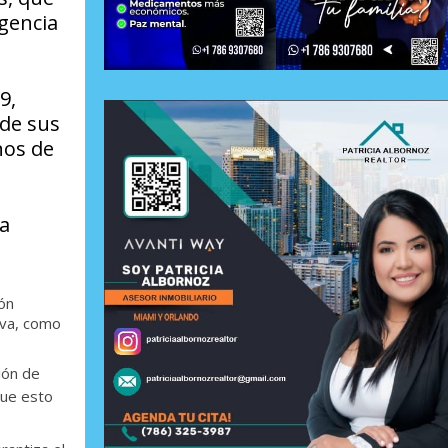
gencia
9,
 de sus
nos de
la
ión
iva, como
ión de
que esto