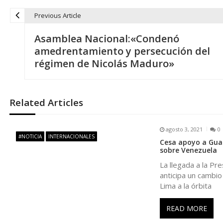
Previous Article
N
Asamblea Nacional:«Condenó
a
amedrentamiento y persecución del
régimen de Nicolás Maduro»
v
e
Related Articles
g
agosto 3, 2021
0
#NOTICIA
INTERNACIONALES
Cesa apoyo a Guai
a
sobre Venezuela
La llegada a la Pre
c
anticipa un cambio
Lima a la órbita
i
READ MORE