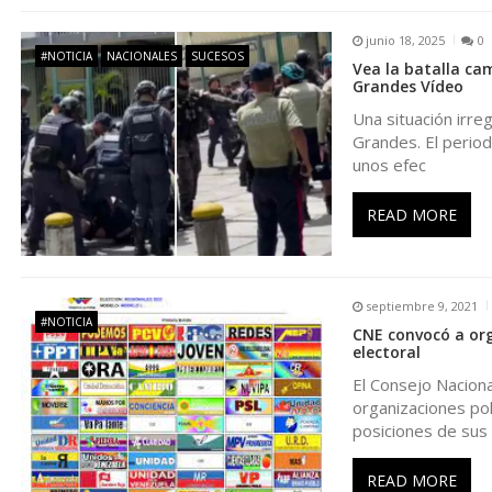
ó
junio 18, 2025
0
n
#NOTICIA
NACIONALES
SUCESOS
Vea la batalla ca
Grandes Vídeo
d
Una situación irre
Grandes. El period
e
unos efec
e
READ MORE
n
septiembre 9, 2021
t
#NOTICIA
CNE convocó a orga
electoral
r
El Consejo Naciona
organizaciones pol
posiciones de sus
a
READ MORE