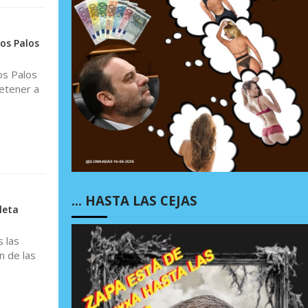
os Palos
os Palos
detener a
… HASTA LAS CEJAS
leta
 las
n de las