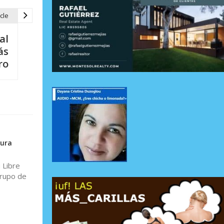
cle
al
ás
ro
tura
 Libre
Grupo de