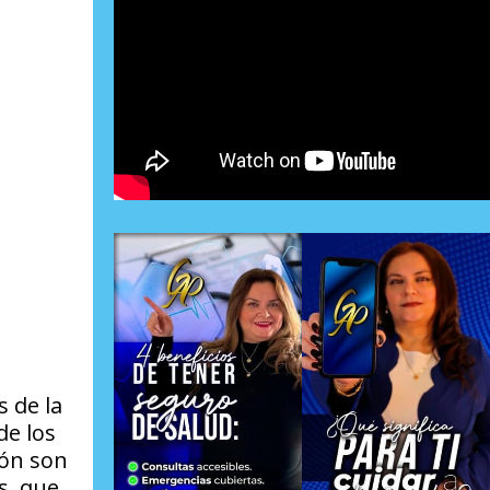
s de la
de los
ión son
s, que