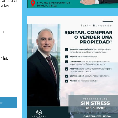
rantiza el
 a las
lo
ria.
rtir
In