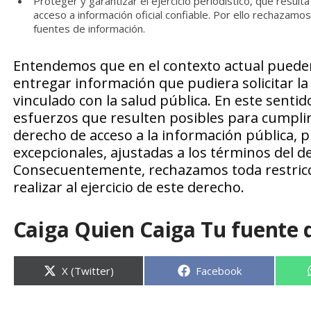
Proteger y garantizar el ejercicio periodístico, que result
acceso a información oficial confiable. Por ello rechazam
fuentes de información.
Entendemos que en el contexto actual pueden 
entregar información que pudiera solicitar la
vinculado con la salud pública. En este sentid
esfuerzos que resulten posibles para cumplir
derecho de acceso a la información pública, 
excepcionales, ajustadas a los términos del d
Consecuentemente, rechazamos toda restricci
realizar al ejercicio de este derecho.
Caiga Quien Caiga Tu fuente 
Compartir
Compartir
X (Twitter)
Facebook
en
en