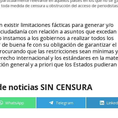
a particularmente relevante en aquellos países en los que no se ga
os toda medida de censura u obstrucción del acceso de periodistas
existir limitaciones fácticas para generar y/o
 ciudadanía con relación a asuntos que excedan 
o instamos a los gobiernos a realizar todos los
 de buena fe con su obligación de garantizar el
procurando que las restricciones sean mínimas y
erecho internacional y los estándares en la mate
ón general y a priori que los Estados pudieran
de noticias SIN CENSURA
Compartir
Compartir
Compa
WhatsApp
Telegram
Linked
en
en
en