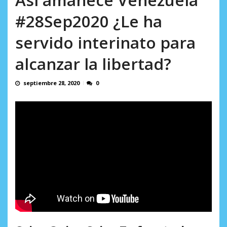
incumplidas...
AGOSTO 6, 2026
#28Sep2020 ¿Le ha
servido interinato para
alcanzar la libertad?
septiembre 28, 2020
0