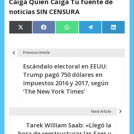
Caiga Quien Caiga Tu fuente de
noticias SIN CENSURA
Compartir
Compartir
Compartir
Compartir
Comparti
X
Facebook
WhatsApp
Telegram
LinkedIn
en
en
en
en
en
(Twitter)
Previous Article
N
Escándalo electoral en EEUU:
a
Trump pagó 750 dólares en
v
impuestos 2016 y 2017, según
e
‘The New York Times’
g
a
Next Article
c
Tarek William Saab: «Llegó la
i
hora de reestructurar las Faes y