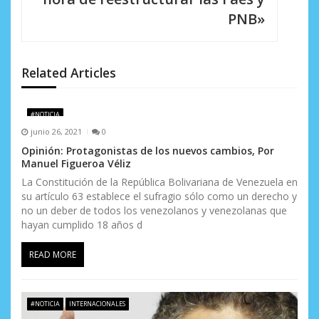
PNB»
ó
n
d
Related Articles
e
#NOTICIA
e
junio 26, 2021
0
n
Opinión: Protagonistas de los nuevos cambios, Por
Manuel Figueroa Véliz
t
La Constitución de la República Bolivariana de Venezuela en
su artículo 63 establece el sufragio sólo como un derecho y
r
no un deber de todos los venezolanos y venezolanas que
a
hayan cumplido 18 años d
d
READ MORE
a
s
#NOTICIA
INTERNACIONALES