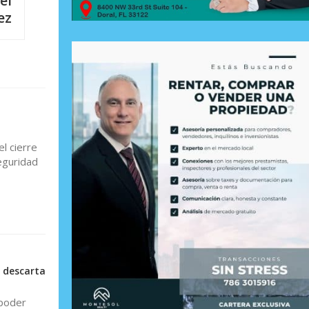
el
ez
l cierre
seguridad
 descarta
 poder