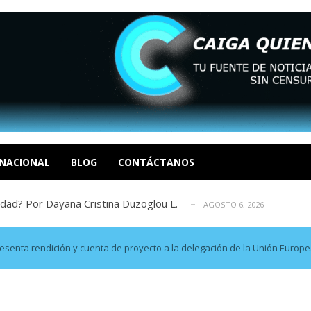
xcusas, apagones y promesas incumplidas...
AGOSTO 6, 2026
tica de derechos humanos en el Minister...
AGOSTO 6, 2026
 en un mercado impulsado por el auge de...
AGOSTO 6, 2026
sbastador costo del colapso eléctrico en...
NACIONAL
BLOG
CONTÁCTANOS
AGOSTO 7, 2026
idad? Por Dayana Cristina Duzoglou L.
AGOSTO 6, 2026
xcusas, apagones y promesas incumplidas...
AGOSTO 6, 2026
tica de derechos humanos en el Minister...
AGOSTO 6, 2026
 en un mercado impulsado por el auge de...
AGOSTO 6, 2026
presenta rendición y cuenta de proyecto a la delegación de la Unión Euro
sbastador costo del colapso eléctrico en...
AGOSTO 7, 2026
idad? Por Dayana Cristina Duzoglou L.
AGOSTO 6, 2026
xcusas, apagones y promesas incumplidas...
AGOSTO 6, 2026