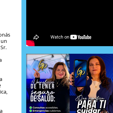
Jonás
 un
Sr.
a
a
e
ica,
la