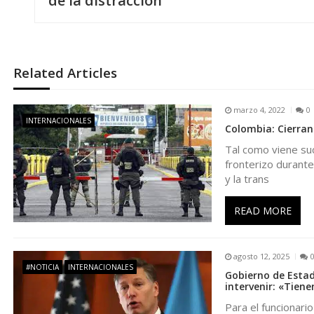
de la distracción
v
e
Related Articles
g
marzo 4, 2022
0
a
INTERNACIONALES
Colombia: Cierran 
Tal como viene suc
c
fronterizo durante 
y la trans
i
READ MORE
ó
n
agosto 12, 2025
#NOTICIA
INTERNACIONALES
Gobierno de Estad
intervenir: «Tiene
d
Para el funcionar