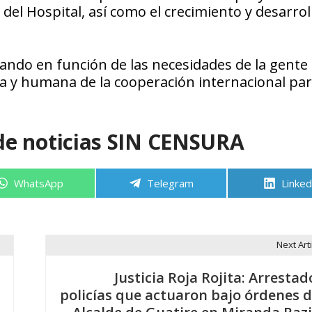
el Hospital, así como el crecimiento y desarrol
jando en función de las necesidades de la gente
ria y humana de la cooperación internacional pa
de noticias SIN CENSURA
Compartir
Compartir
Compa
WhatsApp
Telegram
Linked
en
en
en
Next Arti
Justicia Roja Rojita: Arrestad
policías que actuaron bajo órdenes d