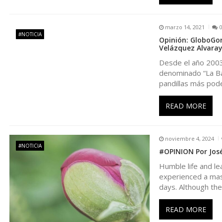
ó
n
marzo 14, 2021
#NOTICIA
Opinión: GloboGor
Velázquez Alvara
d
Desde el año 2003.
denominado “La Ba
e
pandillas más pod
e
READ MORE
n
noviembre 4, 2024
#NOTICIA
t
#OPINION Por José
Humble life and le
r
experienced a massi
days. Although the
a
READ MORE