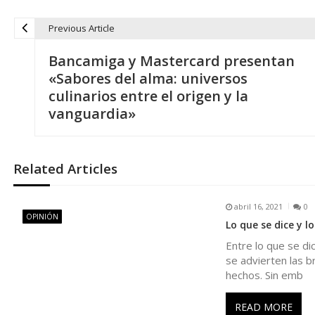
Previous Article
N
Bancamiga y Mastercard presentan
a
«Sabores del alma: universos
culinarios entre el origen y la
v
vanguardia»
e
Related Articles
g
abril 16, 2021
0
a
OPINIÓN
Lo que se dice y 
Entre lo que se di
c
se advierten las b
hechos. Sin emb
i
READ MORE