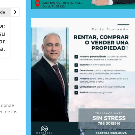
cle
a:
su
or
a.
í donde
én de los