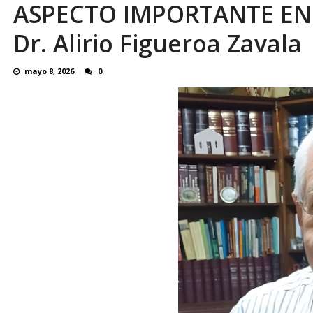
OVP denunció 15 años de violación sistemá
ASPECTO IMPORTANTE EN LA
Dr. Alirio Figueroa Zavala
mayo 8, 2026
0