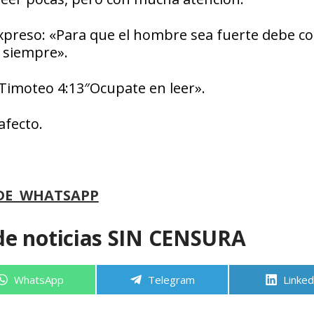
r, expreso: «Para que el hombre sea fuerte debe 
 siempre».
en Timoteo 4:13″Ocupate en leer».
afecto.
DE WHATSAPP
de noticias SIN CENSURA
Compartir
Compartir
Compa
WhatsApp
Telegram
Linked
en
en
en