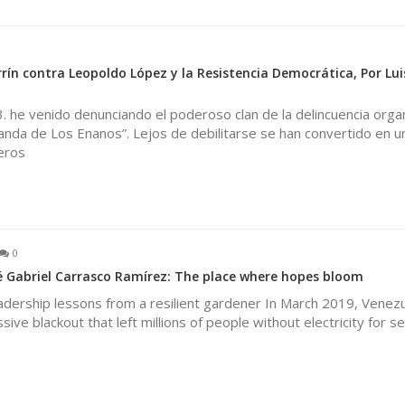
0
rín contra Leopoldo López y la Resistencia Democrática, Por Lui
y
 he venido denunciando el poderoso clan de la delincuencia orga
nda de Los Enanos”. Lejos de debilitarse se han convertido en un
eros
0
 Gabriel Carrasco Ramírez: The place where hopes bloom
adership lessons from a resilient gardener In March 2019, Venez
ve blackout that left millions of people without electricity for s