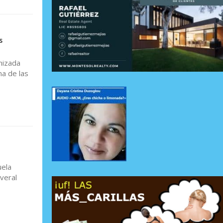
s
nizada
a de las
uela
everal