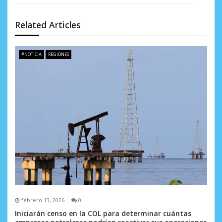
i
ó
Related Articles
n
d
#NOTICIA
REGIONES
e
e
n
t
r
a
d
a
febrero 13, 2026
0
s
Iniciarán censo en la COL para determinar cuántas