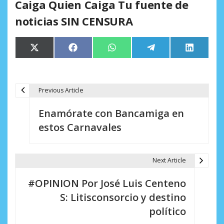
Caiga Quien Caiga Tu fuente de
noticias SIN CENSURA
Compartir
Compartir
Compartir
Compartir
Comparti
X
Facebook
WhatsApp
Telegram
LinkedIn
en
en
en
en
en
(Twitter)
Previous Article
N
Enamórate con Bancamiga en
a
estos Carnavales
v
e
Next Article
g
#OPINION Por José Luis Centeno
a
S: Litisconsorcio y destino
c
político