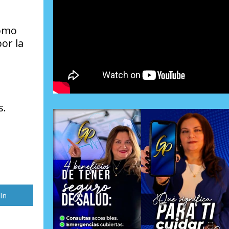
como
or la
s.
rtir
In