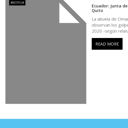
d
#NOTICIA
Ecuador: Junta de
Quito
a
La abuela de Omar
observan los golpe
s
2020 -según relat
READ MORE