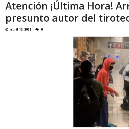
Atención ¡Última Hora! Ar
¿QUE PROTEGES TU? Por: Miguel Ángel L
presunto autor del tirote
abril 13, 2022
0