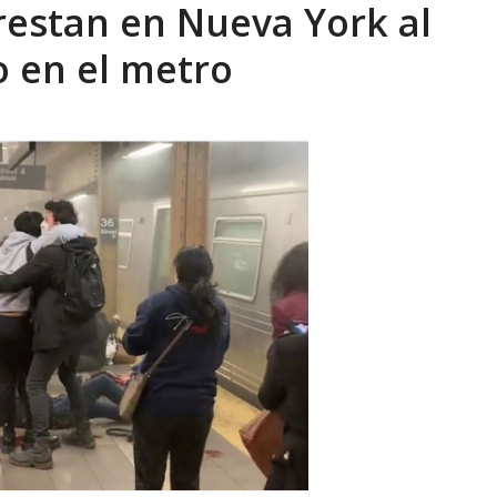
restan en Nueva York al
eón R
AGOSTO 8, 2026
o en el metro