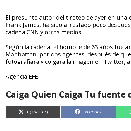
El presunto autor del tiroteo de ayer en una
Frank James, ha sido arrestado poco después d
cadena CNN y otros medios.
Según la cadena, el hombre de 63 años fue arre
Manhattan, por dos agentes, después de que un
fotografiara y colgara la imagen en Twitter, a
Agencia EFE
Caiga Quien Caiga Tu fuente 
Compartir
Compartir
X (Twitter)
Facebook
en
en