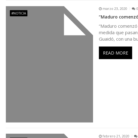
marzo 23, 2020
n
#NOTICIA
“Maduro comenzó a
“Maduro comenzó a
d
medida que pasan l
Guaidó, con una b
e
READ MORE
e
n
t
r
a
febrero 21, 2020