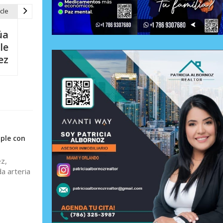
cle
úa
le
ez
ple con
​,
a arteria