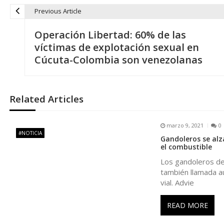
Previous Article
N
Operación Libertad: 60% de las
a
víctimas de explotación sexual en
Cúcuta-Colombia son venezolanas
v
e
Related Articles
g
marzo 9, 2021
0
#NOTICIA
Gandoleros se alz
a
el combustible
Los gandoleros de 
c
también llamada au
vial. Advie
i
READ MORE
ó