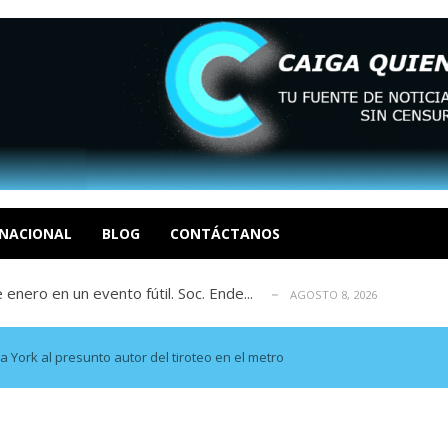
eón R
AGOSTO 8, 2026
tratégica, Realpolitik y el Desmante...
AGOSTO 8, 2026
 García
NACIONAL
BLOG
CONTÁCTANOS
AGOSTO 7, 2026
 enero en un evento fútil. Soc. Ende...
AGOSTO 8, 2026
osé Luis Centeno S
AGOSTO 8, 2026
eón R
AGOSTO 8, 2026
tratégica, Realpolitik y el Desmante...
AGOSTO 8, 2026
 York al presunto autor del tiroteo en el metro
 García
AGOSTO 7, 2026
 enero en un evento fútil. Soc. Ende...
AGOSTO 8, 2026
osé Luis Centeno S
AGOSTO 8, 2026