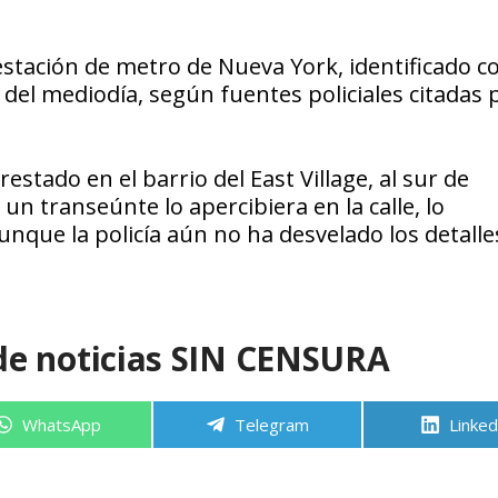
 estación de metro de Nueva York, identificado 
el mediodía, según fuentes policiales citadas p
stado en el barrio del East Village, al sur de
 transeúnte lo apercibiera en la calle, lo
unque la policía aún no ha desvelado los detalle
de noticias SIN CENSURA
Compartir
Compartir
Compa
WhatsApp
Telegram
Linked
en
en
en