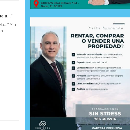
uela…”
la…” Y a
n.