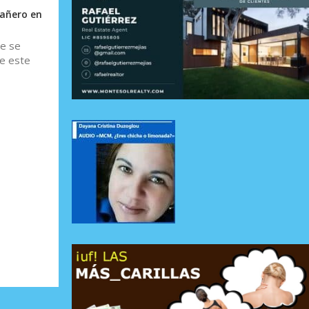
pañero en
de se
de este