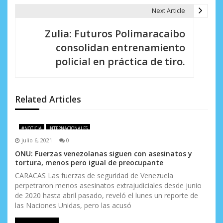
e
Next Article
g
Zulia: Futuros Polimaracaibo
a
consolidan entrenamiento
c
policial en práctica de tiro.
i
ó
Related Articles
n
d
#NOTICIA
INTERNACIONALES
julio 6, 2021
0
e
ONU: Fuerzas venezolanas siguen con asesinatos y
e
tortura, menos pero igual de preocupante
CARACAS Las fuerzas de seguridad de Venezuela
n
perpetraron menos asesinatos extrajudiciales desde junio
de 2020 hasta abril pasado, reveló el lunes un reporte de
t
las Naciones Unidas, pero las acusó
r