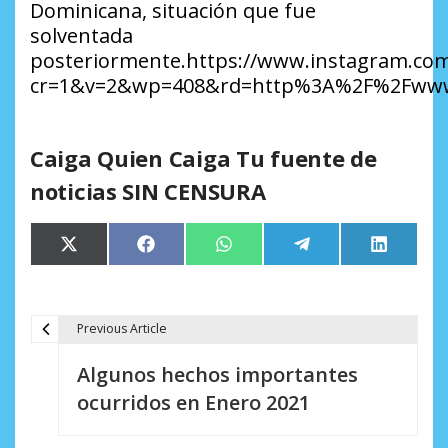
Dominicana, situación que fue
solventada
posteriormente.https://www.instagram.co
cr=1&v=2&wp=408&rd=http%3A%2F%2Fwww
Caiga Quien Caiga Tu fuente de
noticias SIN CENSURA
Compartir
Compartir
Compartir
Compartir
Comparti
X
Facebook
WhatsApp
Telegram
LinkedIn
en
en
en
en
en
(Twitter)
Previous Article
N
Algunos hechos importantes
a
ocurridos en Enero 2021
v