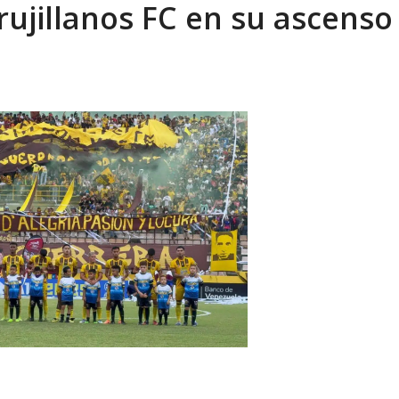
jillanos FC en su ascenso
res migrantes es «insostenible»
AGOSTO 6, 2026