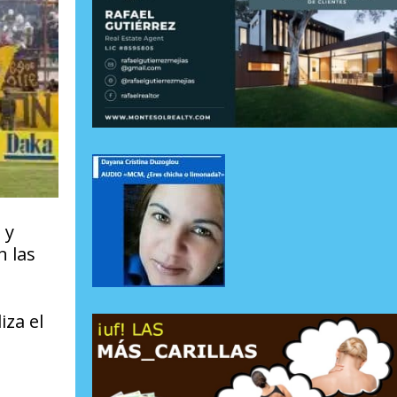
 y
n las
iza el