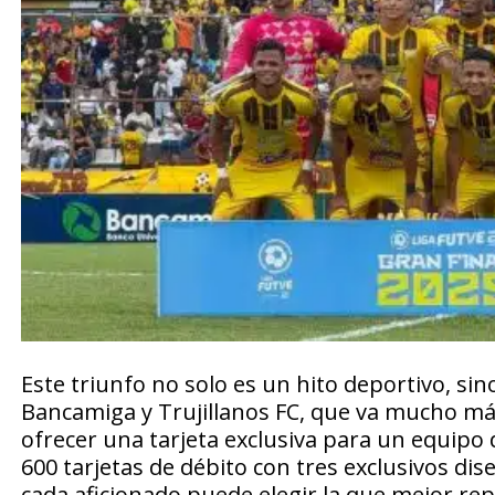
Este triunfo no solo es un hito deportivo, sin
Bancamiga y Trujillanos FC, que va mucho más 
ofrecer una tarjeta exclusiva para un equipo 
600 tarjetas de débito con tres exclusivos di
cada aficionado puede elegir la que mejor repr