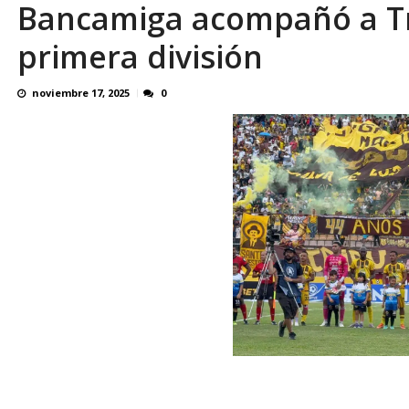
Bancamiga acompañó a Tru
Ceuta alerta que la situación de los meno
primera división
noviembre 17, 2025
0