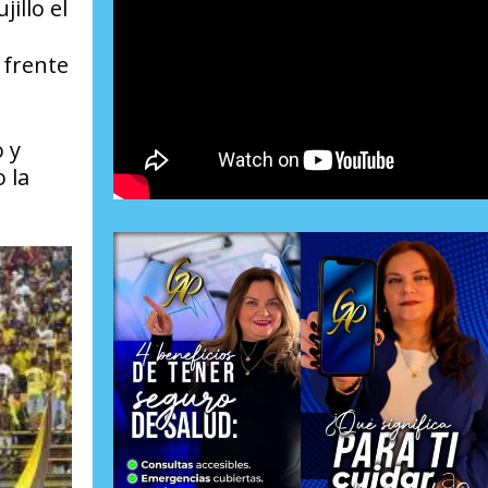
illo el
 frente
o y
 la