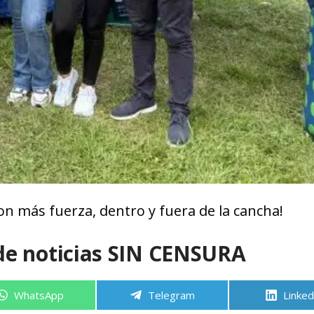
on más fuerza, dentro y fuera de la cancha!
de noticias SIN CENSURA
Compartir
Compartir
Compa
WhatsApp
Telegram
Linked
en
en
en