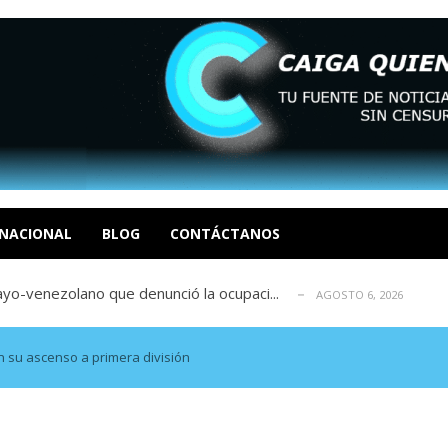
res migrantes es «insostenible»
AGOSTO 6, 2026
a que busca competir con OpenAI y Anthro...
AGOSTO 6, 2026
 de un dron ruso que le perseguía: «Fu...
NACIONAL
BLOG
CONTÁCTANOS
AGOSTO 6, 2026
ayo-venezolano que denunció la ocupaci...
AGOSTO 6, 2026
n en la decisión de su proceso judicia...
AGOSTO 6, 2026
res migrantes es «insostenible»
AGOSTO 6, 2026
a que busca competir con OpenAI y Anthro...
AGOSTO 6, 2026
 su ascenso a primera división
 de un dron ruso que le perseguía: «Fu...
AGOSTO 6, 2026
ayo-venezolano que denunció la ocupaci...
AGOSTO 6, 2026
n en la decisión de su proceso judicia...
AGOSTO 6, 2026