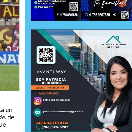
ca en
más de
que