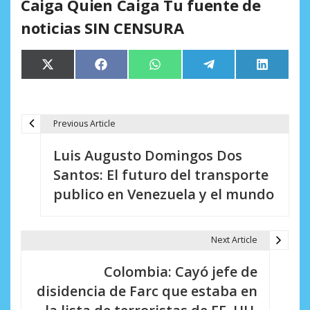
Caiga Quien Caiga Tu fuente de
noticias SIN CENSURA
Compartir
Compartir
Compartir
Compartir
Comparti
X
Facebook
WhatsApp
Telegram
LinkedIn
en
en
en
en
en
(Twitter)
Previous Article
N
Luis Augusto Domingos Dos
a
Santos: El futuro del transporte
v
publico en Venezuela y el mundo
e
g
Next Article
a
Colombia: Cayó jefe de
c
disidencia de Farc que estaba en