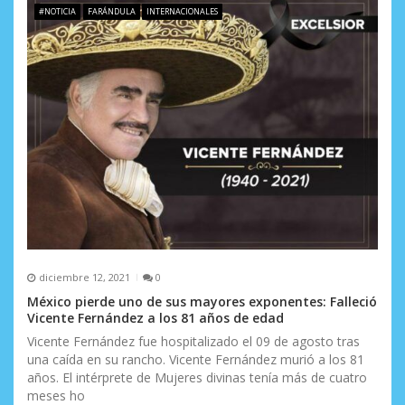
#NOTICIA
FARÁNDULA
INTERNACIONALES
diciembre 12, 2021
0
México pierde uno de sus mayores exponentes: Falleció
Vicente Fernández a los 81 años de edad
Vicente Fernández fue hospitalizado el 09 de agosto tras
una caída en su rancho. Vicente Fernández murió a los 81
años. El intérprete de Mujeres divinas tenía más de cuatro
meses ho