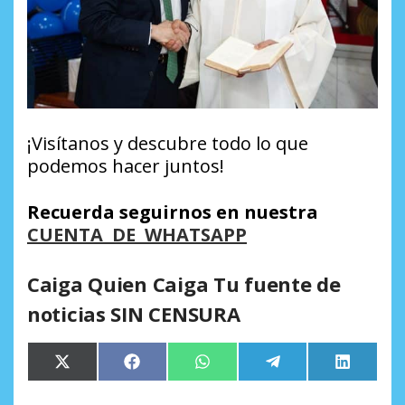
¡Visítanos y descubre todo lo que
podemos hacer juntos!
Recuerda seguirnos en nuestra
CUENTA DE WHATSAPP
Caiga Quien Caiga Tu fuente de
noticias SIN CENSURA
Compartir
Compartir
Compartir
Compartir
Comparti
X
Facebook
WhatsApp
Telegram
LinkedIn
en
en
en
en
en
(Twitter)