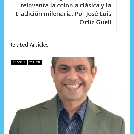
i
reinventa la colonia clásica y la
tradición milenaria. Por José Luis
ó
Ortiz Güell
n
d
Related Articles
e
e
#NOTICIA
OPINIÓN
n
t
r
a
d
a