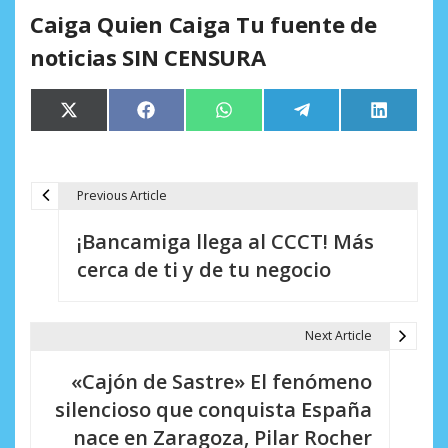
Caiga Quien Caiga Tu fuente de
noticias SIN CENSURA
Compartir
Compartir
Compartir
Compartir
Comparti
X
Facebook
WhatsApp
Telegram
LinkedIn
en
en
en
en
en
(Twitter)
Previous Article
N
¡Bancamiga llega al CCCT! Más
a
cerca de ti y de tu negocio
v
e
Next Article
g
«Cajón de Sastre» El fenómeno
a
silencioso que conquista España
c
nace en Zaragoza, Pilar Rocher