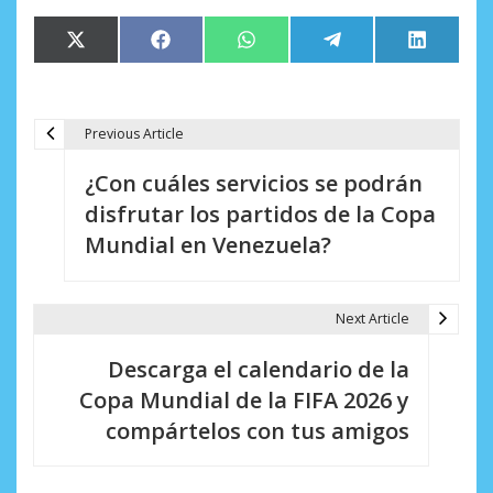
Compartir
Compartir
Compartir
Compartir
Comparti
X
Facebook
WhatsApp
Telegram
LinkedIn
en
en
en
en
en
(Twitter)
Previous Article
N
¿Con cuáles servicios se podrán
a
disfrutar los partidos de la Copa
v
Mundial en Venezuela?
e
g
Next Article
a
Descarga el calendario de la
c
Copa Mundial de la FIFA 2026 y
i
compártelos con tus amigos
ó