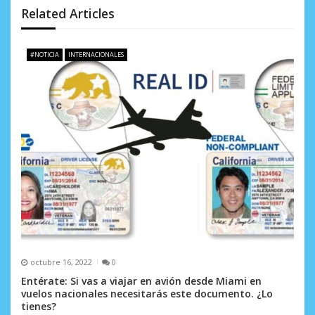
n
Related Articles
d
e
#NOTICIA
INTERNACIONALES
e
n
t
r
a
d
a
s
octubre 16, 2022
0
Entérate: Si vas a viajar en avión desde Miami en
vuelos nacionales necesitarás este documento. ¿Lo
tienes?