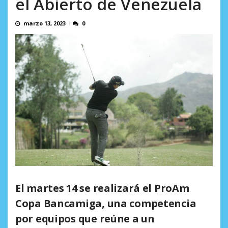
el Abierto de Venezuela
L.
excusas, apagones y promesas
OVP denunció 15 años de violación
AGOSTO 6, 2026
incumplidas...
sistemática de derechos humanos en el
marzo 13, 2023
0
AGOSTO 6, 2026
Minister...
AGOSTO 6, 2026
El martes 14 se realizará el ProAm
Copa Bancamiga, una competencia
por equipos que reúne a un