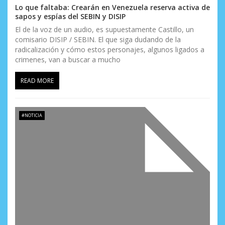
n
Lo que faltaba: Crearán en Venezuela reserva activa de
sapos y espías del SEBIN y DISIP
t
El de la voz de un audio, es supuestamente Castillo, un
comisario DISIP / SEBIN. El que siga dudando de la
r
radicalización y cómo estos personajes, algunos ligados a
a
crimenes, van a buscar a mucho
d
READ MORE
a
s
#NOTICIA