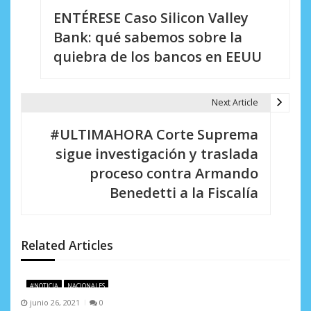
ENTÉRESE Caso Silicon Valley
a
Bank: qué sabemos sobre la
v
quiebra de los bancos en EEUU
e
g
Next Article
a
#ULTIMAHORA Corte Suprema
c
sigue investigación y traslada
i
proceso contra Armando
Benedetti a la Fiscalía
ó
n
d
Related Articles
e
#NOTICIA
NACIONALES
e
junio 26, 2021
0