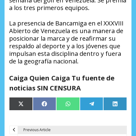
semana del golf en Venezuela. Se premia
a los tres primeros equipos.
La presencia de Bancamiga en el XXXVIII
Abierto de Venezuela es una manera de
posicionar la marca y de reafirmar su
respaldo al deporte y a los jóvenes que
impulsan esta disciplina dentro y fuera
de la geografía nacional.
Caiga Quien Caiga Tu fuente de
noticias SIN CENSURA
Compartir
Compartir
Compartir
Compartir
Comparti
X
Facebook
WhatsApp
Telegram
LinkedIn
en
en
en
en
en
(Twitter)
Previous Article
N