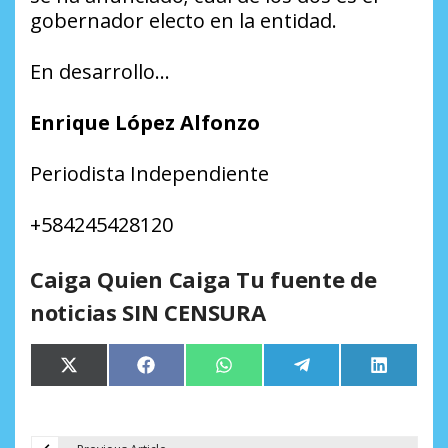
gobernador electo en la entidad.
En desarrollo…
Enrique López Alfonzo
Periodista Independiente
+584245428120
Caiga Quien Caiga Tu fuente de
noticias SIN CENSURA
Compartir
Compartir
Compartir
Compartir
Comparti
X
Facebook
WhatsApp
Telegram
LinkedIn
en
en
en
en
en
(Twitter)