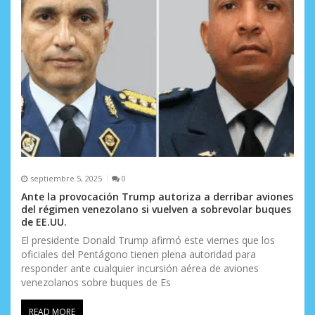
e
n
t
r
a
d
a
s
septiembre 5, 2025
0
Ante la provocación Trump autoriza a derribar aviones
del régimen venezolano si vuelven a sobrevolar buques
de EE.UU.
El presidente Donald Trump afirmó este viernes que los
oficiales del Pentágono tienen plena autoridad para
responder ante cualquier incursión aérea de aviones
venezolanos sobre buques de Es
READ MORE