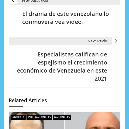
Previous Article
N
El drama de este venezolano lo
a
conmoverá vea video.
v
e
Next Article
g
Especialistas califican de
a
espejismo el crecimiento
c
económico de Venezuela en este
i
2021
ó
n
Related Articles
d
e
#NOTICIA
INTERNACIONALES
NACIONALES