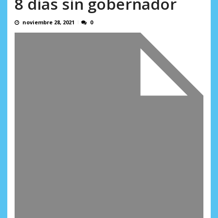
8 dias sin gobernador
en...
AGOSTO 7, 2026
noviembre 28, 2021
0