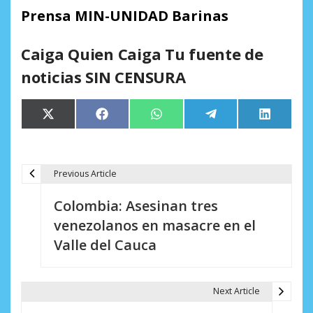
Prensa MIN-UNIDAD Barinas
Caiga Quien Caiga Tu fuente de
noticias SIN CENSURA
Compartir
Compartir
Compartir
Compartir
Comparti
X
Facebook
WhatsApp
Telegram
LinkedIn
en
en
en
en
en
(Twitter)
Previous Article
N
Colombia: Asesinan tres
a
venezolanos en masacre en el
v
Valle del Cauca
e
g
Next Article
a