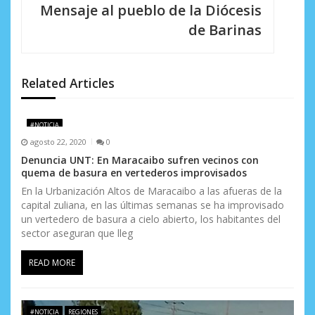
Mensaje al pueblo de la Diócesis
c
de Barinas
i
ó
Related Articles
n
d
#NOTICIA
agosto 22, 2020
0
e
Denuncia UNT: En Maracaibo sufren vecinos con
e
quema de basura en vertederos improvisados
En la Urbanización Altos de Maracaibo a las afueras de la
n
capital zuliana, en las últimas semanas se ha improvisado
un vertedero de basura a cielo abierto, los habitantes del
t
sector aseguran que lleg
r
READ MORE
a
d
#NOTICIA
REGIONES