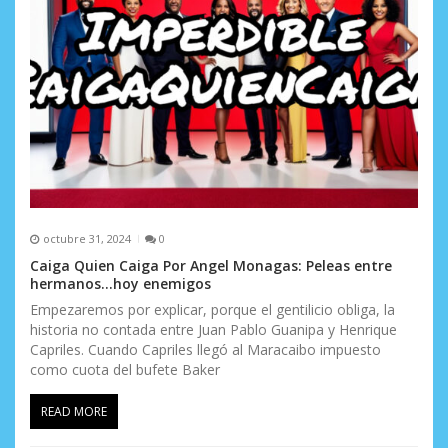
t
r
a
d
a
s
octubre 31, 2024
0
Caiga Quien Caiga Por Angel Monagas: Peleas entre
hermanos…hoy enemigos
Empezaremos por explicar, porque el gentilicio obliga, la
historia no contada entre Juan Pablo Guanipa y Henrique
Capriles. Cuando Capriles llegó al Maracaibo impuesto
como cuota del bufete Baker
READ MORE