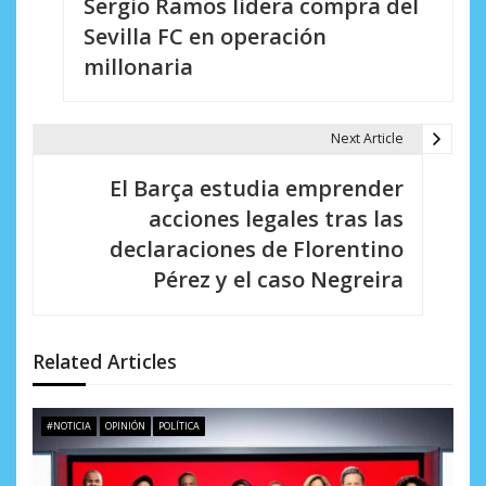
Sergio Ramos lidera compra del
a
Sevilla FC en operación
v
millonaria
e
g
Next Article
a
El Barça estudia emprender
c
acciones legales tras las
i
declaraciones de Florentino
Pérez y el caso Negreira
ó
n
d
Related Articles
e
#NOTICIA
OPINIÓN
POLÍTICA
e
n