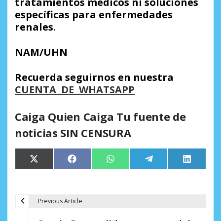
tratamientos médicos ni soluciones
específicas para enfermedades
renales
.
NAM/UHN
Recuerda seguirnos en nuestra
CUENTA DE WHATSAPP
Caiga Quien Caiga Tu fuente de
noticias SIN CENSURA
Compartir
Compartir
Compartir
Compartir
Comparti
X
Facebook
WhatsApp
Telegram
LinkedIn
en
en
en
en
en
(Twitter)
Previous Article
N