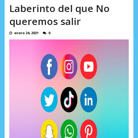
incumplidas...
Laberinto del que No
AGOSTO 6, 2026
queremos salir
enero 24, 2021
0