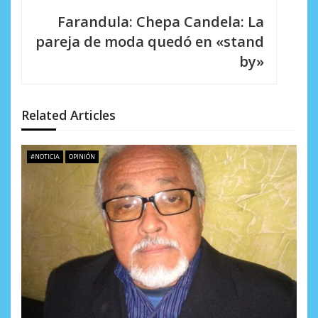
i
Farandula: Chepa Candela: La
pareja de moda quedó en «stand
ó
by»
n
d
Related Articles
e
e
#NOTICIA
OPINIÓN
n
t
r
a
d
a