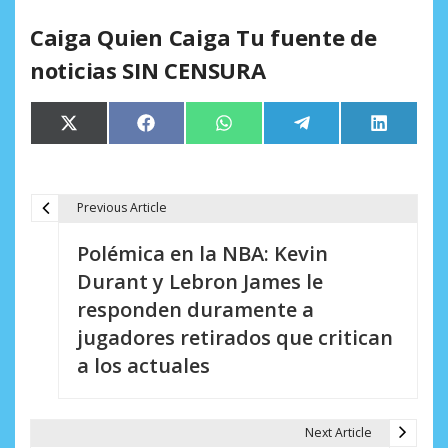
Caiga Quien Caiga Tu fuente de
noticias SIN CENSURA
Compartir
Compartir
Compartir
Compartir
Comparti
X
Facebook
WhatsApp
Telegram
LinkedIn
en
en
en
en
en
(Twitter)
Previous Article
N
Polémica en la NBA: Kevin
a
Durant y Lebron James le
v
responden duramente a
e
jugadores retirados que critican
a los actuales
g
a
Next Article
c