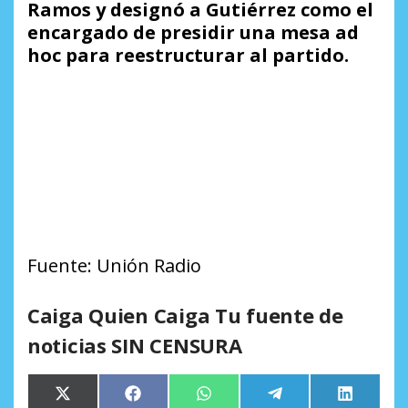
Ramos y designó a Gutiérrez como el
encargado de presidir una mesa ad
hoc para reestructurar al partido.
Fuente: Unión Radio
Caiga Quien Caiga Tu fuente de
noticias SIN CENSURA
Compartir
Compartir
Compartir
Compartir
Comparti
X
Facebook
WhatsApp
Telegram
LinkedIn