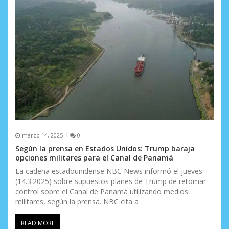
e
e
n
t
r
a
d
marzo 14, 2025
0
a
Según la prensa en Estados Unidos: Trump baraja
opciones militares para el Canal de Panamá
s
La cadena estadounidense NBC News informó el jueves
(14.3.2025) sobre supuestos planes de Trump de retomar
control sobre el Canal de Panamá utilizando medios
militares, según la prensa. NBC cita a
READ MORE