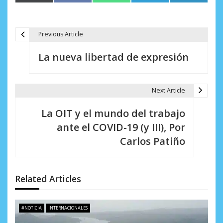
en
en
en
en
en
(Twitter)
Previous Article
N
La nueva libertad de expresión
a
v
Next Article
e
La OIT y el mundo del trabajo
g
ante el COVID-19 (y III), Por
a
Carlos Patiño
c
i
Related Articles
ó
n
#NOTICIA
INTERNACIONALES
d