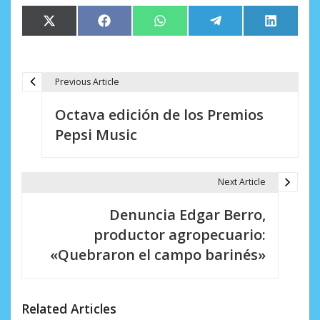
Compartir
Compartir
Compartir
Compartir
Comparti
X
Facebook
WhatsApp
Telegram
LinkedIn
en
en
en
en
en
(Twitter)
Previous Article
N
Octava edición de los Premios
a
Pepsi Music
v
e
Next Article
g
Denuncia Edgar Berro,
a
productor agropecuario:
c
«Quebraron el campo barinés»
i
ó
Related Articles