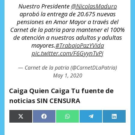
Nuestro Presidente
@NicolasMaduro
aprobó la entrega de 20.675 nuevas
pensiones en Amor Mayor a través del
Carnet de la patria para mantener el 100%
de atención a nuestros adultos y adultas
mayores.
#TrabajoPazYVida
pic.twitter.com/F6GyynTvPj
— Carnet de la patria (@CarnetDLaPatria)
May 1, 2020
Caiga Quien Caiga Tu fuente de
noticias SIN CENSURA
Compartir
Compartir
Compartir
Compartir
Comparti
X
Facebook
WhatsApp
Telegram
LinkedIn
en
en
en
en
en
(Twitter)