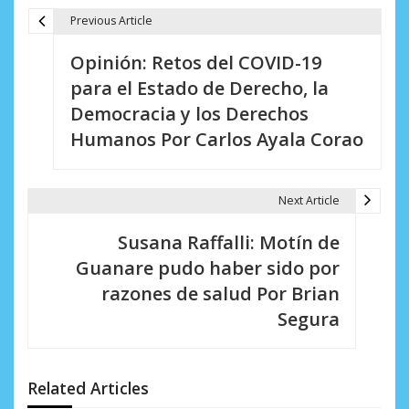
Previous Article
N
Opinión: Retos del COVID-19
a
para el Estado de Derecho, la
v
Democracia y los Derechos
e
Humanos Por Carlos Ayala Corao
g
a
Next Article
c
Susana Raffalli: Motín de
i
Guanare pudo haber sido por
razones de salud Por Brian
ó
Segura
n
d
Related Articles
e