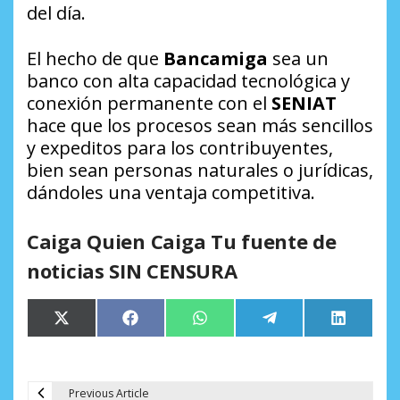
del día.
El hecho de que
Bancamiga
sea un
banco con alta capacidad tecnológica y
conexión permanente con el
SENIAT
hace que los procesos sean más sencillos
y expeditos para los contribuyentes,
bien sean personas naturales o jurídicas,
dándoles una ventaja competitiva.
Caiga Quien Caiga Tu fuente de
noticias SIN CENSURA
Compartir
Compartir
Compartir
Compartir
Comparti
X
Facebook
WhatsApp
Telegram
LinkedIn
en
en
en
en
en
(Twitter)
Previous Article