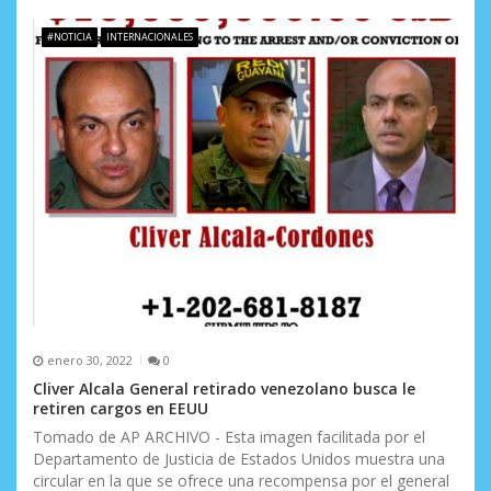
n
#NOTICIA
INTERNACIONALES
t
r
a
d
a
s
enero 30, 2022
0
Cliver Alcala General retirado venezolano busca le
retiren cargos en EEUU
Tomado de AP ARCHIVO - Esta imagen facilitada por el
Departamento de Justicia de Estados Unidos muestra una
circular en la que se ofrece una recompensa por el general