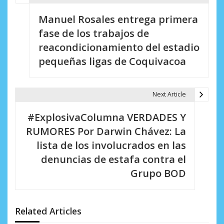
N
Manuel Rosales entrega primera
a
fase de los trabajos de
v
reacondicionamiento del estadio
e
pequeñas ligas de Coquivacoa
g
a
Next Article
c
#ExplosivaColumna VERDADES Y
i
RUMORES Por Darwin Chávez: La
lista de los involucrados en las
ó
denuncias de estafa contra el
n
Grupo BOD
d
e
Related Articles
e