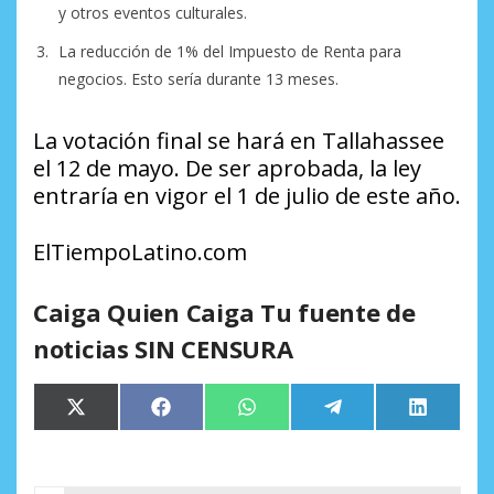
y otros eventos culturales.
La reducción de 1% del Impuesto de Renta para
negocios. Esto sería durante 13 meses.
La votación final se hará en Tallahassee
el 12 de mayo. De ser aprobada, la ley
entraría en vigor el 1 de julio de este año.
ElTiempoLatino.com
Caiga Quien Caiga Tu fuente de
noticias SIN CENSURA
Compartir
Compartir
Compartir
Compartir
Comparti
X
Facebook
WhatsApp
Telegram
LinkedIn
en
en
en
en
en
(Twitter)