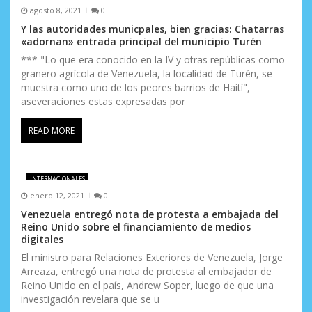
e
agosto 8, 2021
0
n
Y las autoridades municpales, bien gracias: Chatarras
«adornan» entrada principal del municipio Turén
t
*** "Lo que era conocido en la IV y otras repúblicas como
granero agrícola de Venezuela, la localidad de Turén, se
r
muestra como uno de los peores barrios de Haití",
a
aseveraciones estas expresadas por
d
READ MORE
a
s
INTERNACIONALES
enero 12, 2021
0
Venezuela entregó nota de protesta a embajada del
Reino Unido sobre el financiamiento de medios
digitales
El ministro para Relaciones Exteriores de Venezuela, Jorge
Arreaza, entregó una nota de protesta al embajador de
Reino Unido en el país, Andrew Soper, luego de que una
investigación revelara que se u