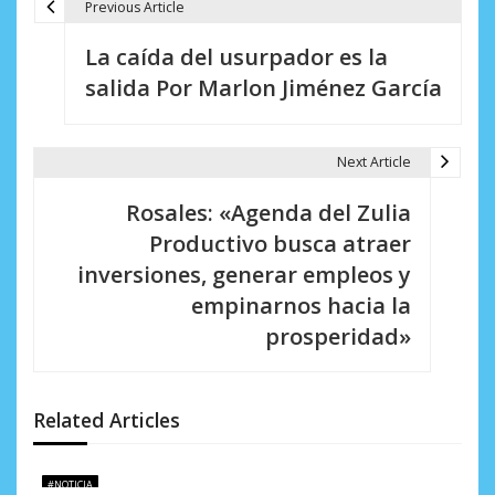
Previous Article
N
La caída del usurpador es la
a
salida Por Marlon Jiménez García
v
e
Next Article
g
Rosales: «Agenda del Zulia
a
Productivo busca atraer
c
inversiones, generar empleos y
i
empinarnos hacia la
prosperidad»
ó
n
d
Related Articles
e
#NOTICIA